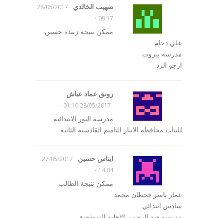
صهيب الخالدي
28/05/2017
-
09:17
ممكن نتيجه زبيدة حسين
علي دحام
مدرسه بيروت
ارجو الرد
رونق عماد عياش
-
28/05/2017 01:10
مدرسه النور الابتدائيه
للبنات محافظه الانبار التاميم القادسيه الثانيه
ايناس حسين
27/05/2017
-
14:04
ممكن نتيجة الطالب
عمار ياسر قحطان محمد
سادس ابتدائي
مدرسه هبه الرحمن الاهليه النموذجية