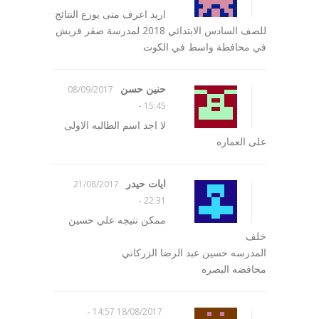
اريد اعرف متى يوزع النتائج
للصف السادس الابتدائي 2018 لمدرسة صقر قريش
في محافظة واسط في الكوت
حنين حسن
08/09/2017
-
15:45
لا اجد اسم الطالبه الاولى
على العماره
ايات حيدر
21/08/2017
-
22:31
ممكن نتيجه علي حسين
خلف
المدرسه حسين عبد الرضا الزركاني
محافضه البصره
-
18/08/2017 14:57