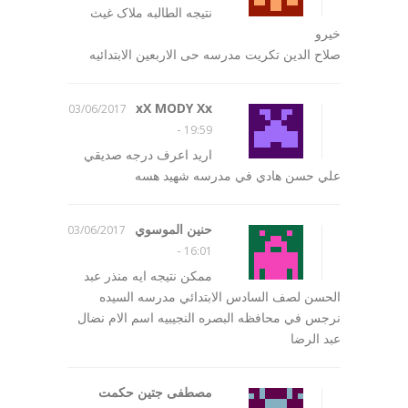
نتیجه الطالبه ملاک غیث
خیرو
صلاح الدین تکریت مدرسه حی الاربعین الابتدائیه
xX MODY Xx
03/06/2017
-
19:59
اريد اعرف درجه صديقي
علي حسن هادي في مدرسه شهيد هسه
حنين الموسوي
03/06/2017
-
16:01
ممكن نتيجه ايه منذر عبد
الحسن لصف السادس الابتدائي مدرسه السيده
نرجس في محافظه البصره النجيبيه اسم الام نضال
عبد الرضا
مصطفى جتين حكمت