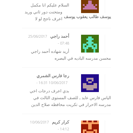
السلام عليكم انا مكمل
ومتحنت دور ثاني وريد
يوسف طالب يعقوب يوسف
اعرف ناجح لو لا
أحمد راجي
25/06/2017
-
07:48
أريد شهاده أحمد راجي
محسن مدرسه الباديه في البصره
رجا فارس الشمري
-
10/06/2017 16:31
بدي اعرف درجات اخي
الياس فارس عايد ـ للصف المستوﯼ الثالث في
مدرسه الاحرار في تكريت محافظه صلاح الدين
کرار کریم
10/06/2017
-
14:12