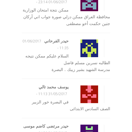
-
01/06/2017 23:14
ممكن نتجة امتحان الوزارية
محافظة العراق ممكن دزلي صورة جواب اني أركان
جتين حكمت أخو مصطفى
حيدر الفرحاني
01/06/2017
-
11:35
السلام عليكم ممكن نتيجه
الطالبه نسرين مسلم فاضل
مدرسة الشهيد بشير زيبك .. البصرة
يوسف محمد تالي
-
31/05/2017 11:13
في البصرة خور الزبير
الصف السادس الابتدائى
حيدر مرتضى كاضم موسى