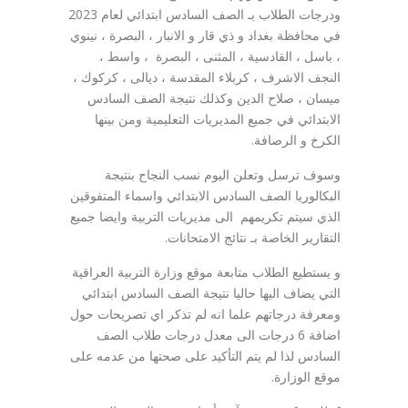
ودرجات الطلاب بـ الصف السادس ابتدائي لعام 2023
في محافظة بغداد و ذي قار و الانبار ، البصرة ، نينوي
، باسل ، القادسية ، المثنى ، البصرة ، واسط ،
النجف الاشرف ، كربلاء المقدسة ، ديالى ، كركوك ،
ميسان ، صلاح الدين وكذلك نتيجة الصف السادس
الابتدائي في جميع المديريات التعليمية ومن بينها
الكرخ و الرصافة.
وسوف ترسل وتعلن اليوم نسب النجاح بنتيجة
البكالوريا الصف السادس الابتدائي واسماء المتفوقين
الذي سيتم تكريمهم الى مديريات التربية وايضا جميع
التقارير الخاصة بـ نتائج الامتحانات.
و يستطيع الطلاب متابعة موقع وزارة التربية العراقية
التي يضاف اليها حاليا نتيجة الصف السادس ابتدائي
ومعرفة درجاتهم علما انه لم تذكر اي تصريحات حول
اضافة 6 درجات الى معدل درجات طلاب الصف
السادس لذا لم يتم التأكيد على صحتها من عدمه على
موقع الوزارة.