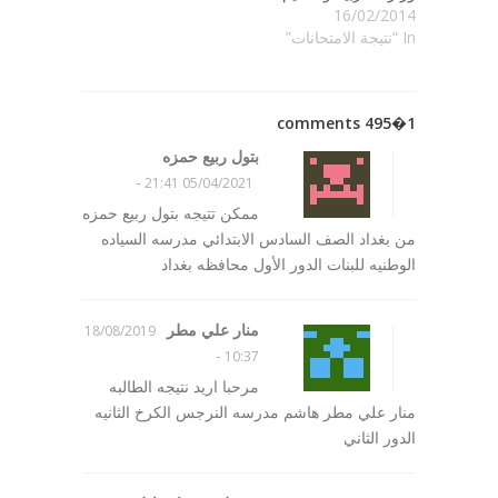
16/02/2014
In “نتيجة الامتحانات”
1�495 comments
بتول ربيع حمزه
-
05/04/2021 21:41
ممكن تتيجه بتول ربيع حمزه
من بغداد الصف السادس الابتدائي مدرسه السياده
الوطنيه للبنات الدور الأول محافظه بغداد
منار علي مطر
18/08/2019
-
10:37
مرحبا اريد نتيجه الطالبه
منار علي مطر هاشم مدرسه النرجس الكرخ الثانيه
الدور الثاني