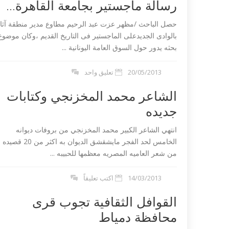
رسالة ماجستير بجامعة القاهرة...
حصل الباحث /مظهر عزت عبد الرحيم مطاوع مدير منطقة آثا
بالوادى الجديدعلى الماجستير فى التاريخ القديم ،وكان موضوع
بحثه يدور حول السوق العامة اليونانية ...
20/05/2013
تعليق واحد
الشاعر محمد المخزنجي وكتابات
جديده
 تندد بمذبحة شارلي
داعش ليبيا تع
انتهي الشاعر الكبير محمد المخزنجي من بروفات ديوانه
مصري في طرابلس...
الخامس لحد الفجر مايشقشق الديوان به اكثر من 20 قصيده
من شعر العاميه المصريه معظمها للحبيبه ...
14/03/2013
اكتب تعليقاً
القوافل الثقافية تجوب قرى
محافظة دمياط