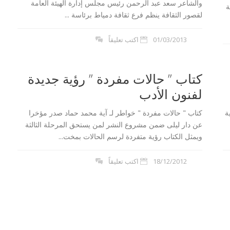
والشاعر سعد عبد الرحمن رئيس مجلس إدارة الهيئة العامة
ة
لقصور الثقافة ينظم فرع ثقافة دمياط برئاسة ...
01/03/2013
اكتب تعليقاً
كتاب ” حالات مفردة ” رؤية جديدة
لفنون الأدب
ة
كتاب " حالات مفردة " خواطر لـ آية محمد حماد صدر مؤخرا
عن دار ليلى ضمن مشروع النشر لمن يستحق المرحلة الثالثة
ويمثل الكتاب رؤية متفردة لرسم الحالات بمخت...
18/12/2012
اكتب تعليقاً