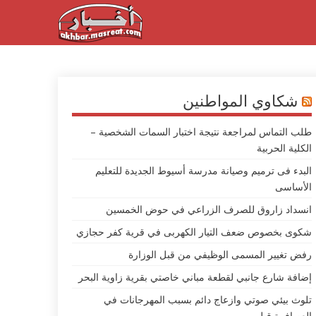
شكاوي المواطنين
طلب التماس لمراجعة نتيجة اختبار السمات الشخصية –
الكلية الحربية
البدء فى ترميم وصيانة مدرسة أسيوط الجديدة للتعليم
الأساسى
انسداد زاروق للصرف الزراعي في حوض الخمسين
شكوى بخصوص ضعف التيار الكهربى في قرية كفر حجازي
رفض تغيير المسمى الوظيفي من قبل الوزارة
إضافة شارع جانبي لقطعة مباني خاصتي بقرية زاوية البحر
تلوث بيئي صوتي وازعاج دائم بسبب المهرجانات في
العصافرة قبلي