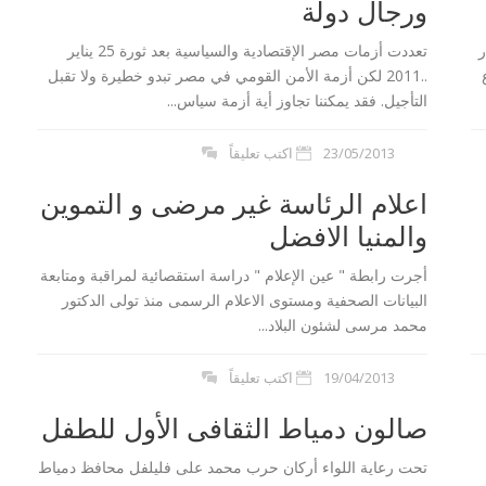
ورجال دولة
ر
تعددت أزمات مصر الإقتصادية والسياسية بعد ثورة 25 يناير
..2011 لكن أزمة الأمن القومي في مصر تبدو خطيرة ولا تقبل
التأجيل. فقد يمكننا تجاوز أية أزمة سياس...
23/05/2013
اكتب تعليقاً
اعلام الرئاسة غير مرضى و التموين
والمنيا الافضل
لن اعدام 21 مسيحي
بيان السيسي :توعد بالقصاص لمقتل 21
أجرت رابطة " عين الإعلام " دراسة استقصائية لمراقبة ومتابعة
مصري في ليبيا...
البيانات الصحفية ومستوى الاعلام الرسمى منذ تولى الدكتور
محمد مرسى لشئون البلاد...
19/04/2013
اكتب تعليقاً
صالون دمياط الثقافى الأول للطفل
تحت رعاية اللواء أركان حرب محمد على فليلفل محافظ دمياط