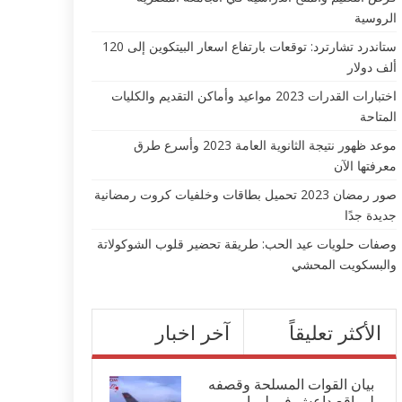
الروسية
ستاندرد تشارترد: توقعات بارتفاع اسعار البيتكوين إلى 120
ألف دولار
اختبارات القدرات 2023 مواعيد وأماكن التقديم والكليات
المتاحة
موعد ظهور نتيجة الثانوية العامة 2023 وأسرع طرق
معرفتها الآن
صور رمضان 2023 تحميل بطاقات وخلفيات كروت رمضانية
جديدة جدًا
وصفات حلويات عيد الحب: طريقة تحضير قلوب الشوكولاتة
والبسكويت المحشي
الأكثر تعليقاً
آخر اخبار
بيان القوات المسلحة وقصفه
لمواقع داعش في ليبيا...