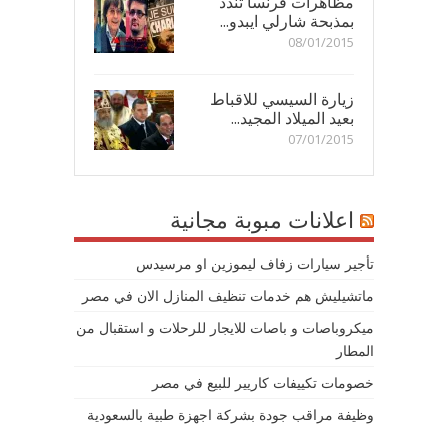
مظاهرات فرنسا تندد
بمذبحة شارلي ايبدو...
08/01/2015
زيارة السيسي للاقباط
بعيد الميلاد المجيد...
07/01/2015
اعلانات مبوبة مجانية
تأجير سيارات زفاف ليموزين او مرسيدس
ماتشيليش هم خدمات تنظيف المنازل الان في مصر
ميكروباصات و باصات للايجار للرحلات و استقبال من
المطار
خصومات تكييفات كاريير للبيع في مصر
وظيفة مراقب جودة بشركة اجهزة طبية بالسعودية