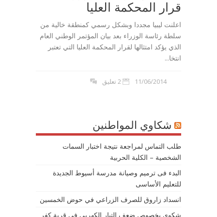
قرار المحكمة العليا
اعلنت ليبيا مجددا وبشكل رسمي كمنطقة خالية من
سلطة رئاسة الوزراء بعد بيان المؤتمر الوطني العام
الذي يؤكد امتثالها لقرار المحكمة العليا التي تعتبر
انتخا...
11/06/2014
2 تعليق
شكاوي المواطنين
طلب التماس لمراجعة نتيجة اختبار السمات
الشخصية – الكلية الحربية
البدء فى ترميم وصيانة مدرسة أسيوط الجديدة
للتعليم الأساسى
انسداد زاروق للصرف الزراعي في حوض الخمسين
شكوى بخصوص ضعف التيار الكهربى في قرية كفر