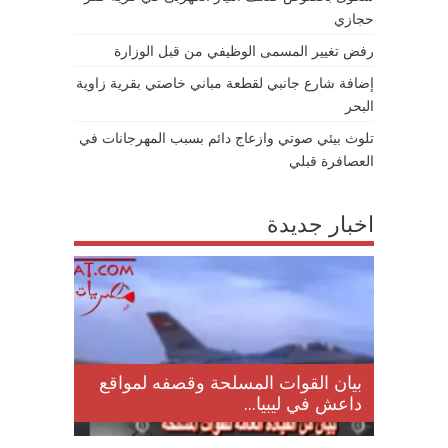
حجازي
رفض تغيير المسمى الوظيفي من قبل الوزارة
إضافة شارع جانبي لقطعة مباني خاصتي بقرية زاوية
البحر
تلوث بيئي صوتي وازعاج دائم بسبب المهرجانات في
العصافرة قبلي
اخبار جديدة
لمقتل
بيان القوات المسلحة وقصفه لمواقع
داعش في ليبيا...