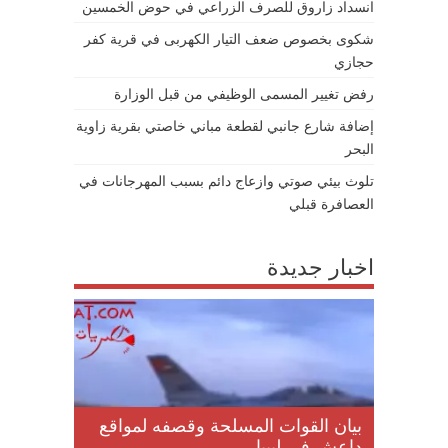
انسداد زاروق للصرف الزراعي في حوض الخمسين
شكوى بخصوص ضعف التيار الكهربى في قرية كفر
حجازي
رفض تغيير المسمى الوظيفي من قبل الوزارة
إضافة شارع جانبي لقطعة مباني خاصتي بقرية زاوية
البحر
تلوث بيئي صوتي وازعاج دائم بسبب المهرجانات في
العصافرة قبلي
اخبار جديدة
لمقتل
بيان القوات المسلحة وقصفه لمواقع
داعش في ليبيا...