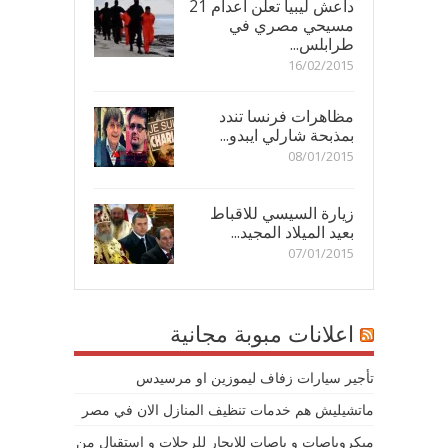
داعش ليبيا تعلن اعدام 21
مسيحي مصري في
طرابلس...
16/02/2015
مظاهرات فرنسا تندد
بمذبحة شارلي ايبدو...
08/01/2015
زيارة السيسي للاقباط
بعيد الميلاد المجيد...
07/01/2015
اعلانات مبوبة مجانية
تأجير سيارات زفاف ليموزين او مرسيدس
ماتشيليش هم خدمات تنظيف المنازل الان في مصر
ميكروباصات و باصات للايجار للرحلات و استقبال من