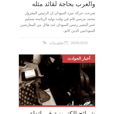
والعرب بحاجة لقائد مثله
صرحت حركة تمرد السودان ان الرئيس المعزول
محمد مرسي قام في وقت توليه الرئاسة بتسليم
عمر البشير رئيس السودان عدد هائل من المعارضين
السودانيين الذين كانو...
30/05/2014
تعليق واحد
أخبار الحوادث
شرائح الكترونية في اثداء