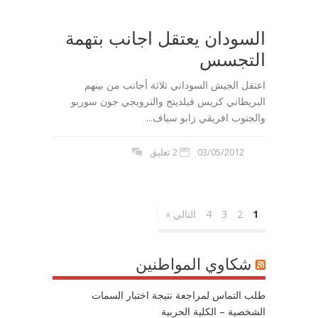
السودان يعتقل اجانب بتهمة
التجسس
اعتقل الجيش السوداني ثلاثة أجانب من بينهم
البريطاني كريس فيلدينج والنرويجي جون سوربو
والجنوب افريقي زابو سياف...
03/05/2012
2 تعليق
1
2
3
4
التالي »
شكاوي المواطنين
طلب التماس لمراجعة نتيجة اختبار السمات
الشخصية – الكلية الحربية