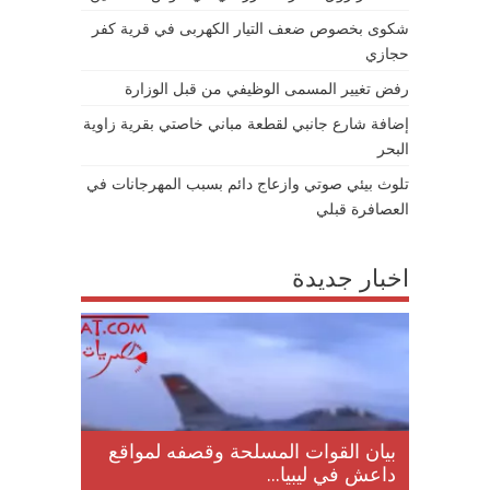
شكوى بخصوص ضعف التيار الكهربى في قرية كفر
حجازي
رفض تغيير المسمى الوظيفي من قبل الوزارة
إضافة شارع جانبي لقطعة مباني خاصتي بقرية زاوية
البحر
تلوث بيئي صوتي وازعاج دائم بسبب المهرجانات في
العصافرة قبلي
اخبار جديدة
لمقتل
بيان القوات المسلحة وقصفه لمواقع
داعش في ليبيا...