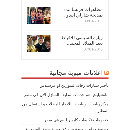
مظاهرات فرنسا تندد
بمذبحة شارلي ايبدو...
08/01/2015
زيارة السيسي للاقباط
بعيد الميلاد المجيد...
07/01/2015
اعلانات مبوبة مجانية
تأجير سيارات زفاف ليموزين او مرسيدس
ماتشيليش هم خدمات تنظيف المنازل الان في مصر
ميكروباصات و باصات للايجار للرحلات و استقبال من
المطار
خصومات تكييفات كاريير للبيع في مصر
وظيفة مراقب جودة بشركة اجهزة طبية بالسعودية