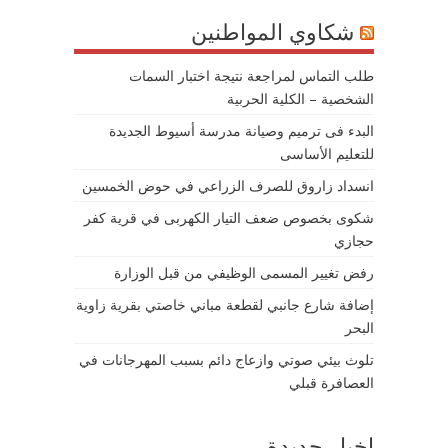
شكاوي المواطنين
طلب التماس لمراجعة نتيجة اختبار السمات
الشخصية – الكلية الحربية
البدء فى ترميم وصيانة مدرسة أسيوط الجديدة
للتعليم الأساسى
انسداد زاروق للصرف الزراعي في حوض الخمسين
شكوى بخصوص ضعف التيار الكهربى في قرية كفر
حجازي
رفض تغيير المسمى الوظيفي من قبل الوزارة
إضافة شارع جانبي لقطعة مباني خاصتي بقرية زاوية
البحر
تلوث بيئي صوتي وازعاج دائم بسبب المهرجانات في
العصافرة قبلي
اخبار جديدة