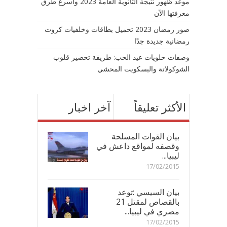
موعد ظهور نتيجة الثانوية العامة 2023 وأسرع طرق
معرفتها الآن
صور رمضان 2023 تحميل بطاقات وخلفيات كروت
رمضانية جديدة جدًا
وصفات حلويات عيد الحب: طريقة تحضير قلوب
الشوكولاتة والبسكويت المحشي
الأكثر تعليقاً
آخر اخبار
بيان القوات المسلحة
وقصفه لمواقع داعش في
ليبيا...
17/02/2015
بيان السيسي :توعد
بالقصاص لمقتل 21
مصري في ليبيا...
17/02/2015