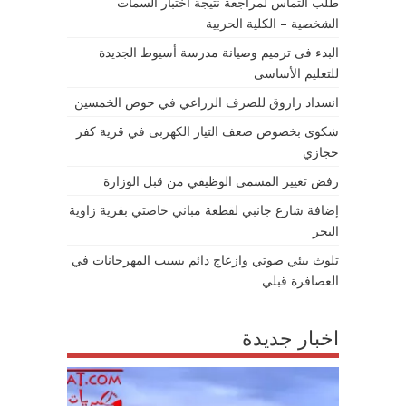
طلب التماس لمراجعة نتيجة اختبار السمات
الشخصية – الكلية الحربية
البدء فى ترميم وصيانة مدرسة أسيوط الجديدة
للتعليم الأساسى
انسداد زاروق للصرف الزراعي في حوض الخمسين
شكوى بخصوص ضعف التيار الكهربى في قرية كفر
حجازي
رفض تغيير المسمى الوظيفي من قبل الوزارة
إضافة شارع جانبي لقطعة مباني خاصتي بقرية زاوية
البحر
تلوث بيئي صوتي وازعاج دائم بسبب المهرجانات في
العصافرة قبلي
اخبار جديدة