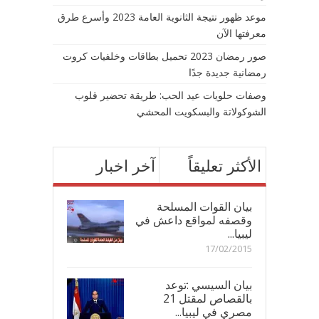
موعد ظهور نتيجة الثانوية العامة 2023 وأسرع طرق
معرفتها الآن
صور رمضان 2023 تحميل بطاقات وخلفيات كروت
رمضانية جديدة جدًا
وصفات حلويات عيد الحب: طريقة تحضير قلوب
الشوكولاتة والبسكويت المحشي
الأكثر تعليقاً
آخر اخبار
بيان القوات المسلحة
وقصفه لمواقع داعش في
ليبيا...
17/02/2015
بيان السيسي :توعد
بالقصاص لمقتل 21
مصري في ليبيا...