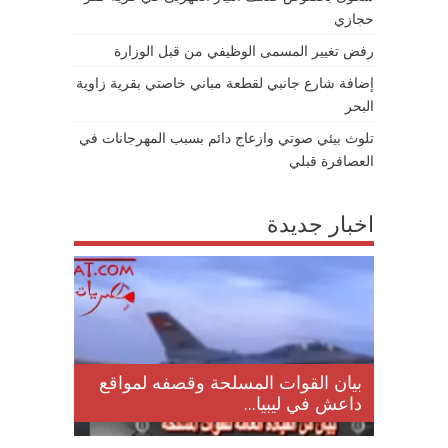
حجازي
رفض تغيير المسمى الوظيفي من قبل الوزارة
إضافة شارع جانبي لقطعة مباني خاصتي بقرية زاوية
البحر
تلوث بيئي صوتي وازعاج دائم بسبب المهرجانات في
العصافرة قبلي
اخبار جديدة
لمقتل
بيان القوات المسلحة وقصفه لمواقع
داعش في ليبيا...