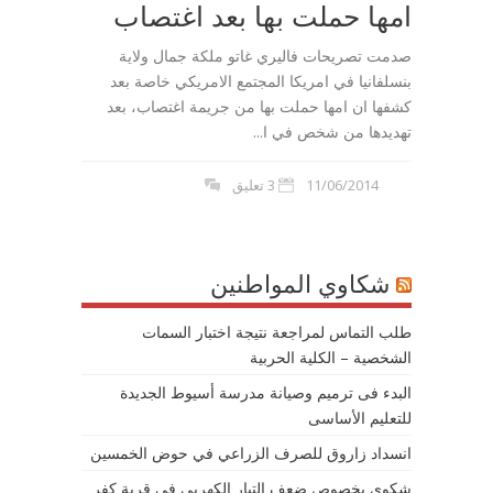
امها حملت بها بعد اغتصاب
صدمت تصريحات فاليري غاتو ملكة جمال ولاية
بنسلفانيا في امريكا المجتمع الامريكي خاصة بعد
كشفها ان امها حملت بها من جريمة اغتصاب، بعد
تهديدها من شخص في ا...
11/06/2014
3 تعليق
شكاوي المواطنين
طلب التماس لمراجعة نتيجة اختبار السمات
الشخصية – الكلية الحربية
البدء فى ترميم وصيانة مدرسة أسيوط الجديدة
للتعليم الأساسى
انسداد زاروق للصرف الزراعي في حوض الخمسين
شكوى بخصوص ضعف التيار الكهربى في قرية كفر