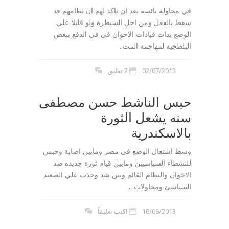
في محاولة يائسه بعد ان تاكد لهم ان نظامهم قد
سقط بالفعل ومن اجل السيطرة ولو قليلا علي
الوضع بدات قيادات الاخوان في في الدفع ببعض
البلطجية لمهاجمة المت...
02/07/2013
2 تعليق
حبس الناشط حسن مصطفى
سنه يشعل الثورة
بالاسكندرية
وسط اشتعال الوضع في مصر ومابين اصابة وحبس
للنشطاء السياسيين ومابين قيام ثورة جديده ضد
الاخوان والنظام القائم وبين شد وجذب علي الصعيد
السياسئ ومحاولات ...
16/06/2013
اكتب تعليقاً