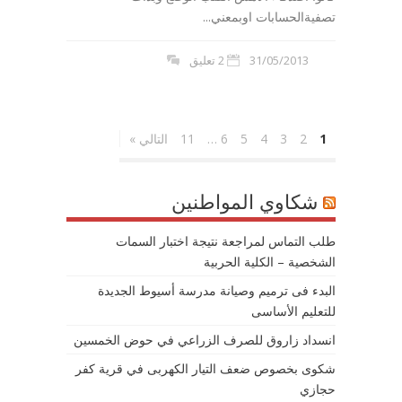
تصفيةالحسابات اوبمعني...
31/05/2013
2 تعليق
1
2
3
4
5
6
…
11
التالي »
شكاوي المواطنين
طلب التماس لمراجعة نتيجة اختبار السمات
الشخصية – الكلية الحربية
البدء فى ترميم وصيانة مدرسة أسيوط الجديدة
للتعليم الأساسى
انسداد زاروق للصرف الزراعي في حوض الخمسين
شكوى بخصوص ضعف التيار الكهربى في قرية كفر
حجازي