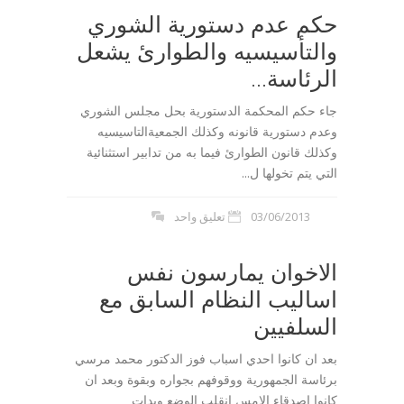
حكم عدم دستورية الشوري
والتأسيسيه والطوارئ يشعل
الرئاسة...
جاء حكم المحكمة الدستورية بحل مجلس الشوري
وعدم دستورية قانونه وكذلك الجمعيةالتاسيسيه
وكذلك قانون الطوارئ فيما به من تدابير استثنائية
التي يتم تخولها ل...
03/06/2013
تعليق واحد
الاخوان يمارسون نفس
اساليب النظام السابق مع
السلفيين
بعد ان كانوا احدي اسباب فوز الدكتور محمد مرسي
برئاسة الجمهورية ووقوفهم بجواره وبقوة وبعد ان
كانوا اصدقاء الامس انقلب الوضع وبدات