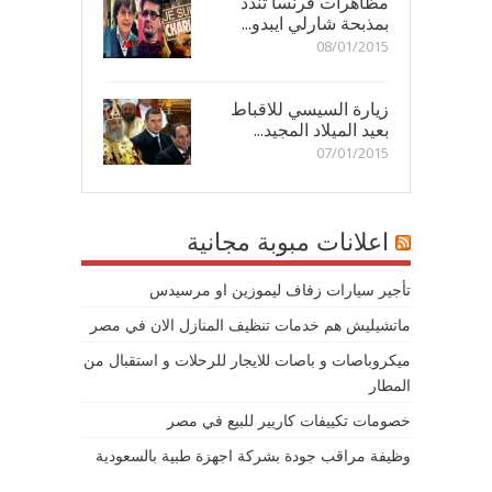
مظاهرات فرنسا تندد
بمذبحة شارلي ايبدو...
08/01/2015
زيارة السيسي للاقباط
بعيد الميلاد المجيد...
07/01/2015
اعلانات مبوبة مجانية
تأجير سيارات زفاف ليموزين او مرسيدس
ماتشيليش هم خدمات تنظيف المنازل الان في مصر
ميكروباصات و باصات للايجار للرحلات و استقبال من
المطار
خصومات تكييفات كاريير للبيع في مصر
وظيفة مراقب جودة بشركة اجهزة طبية بالسعودية