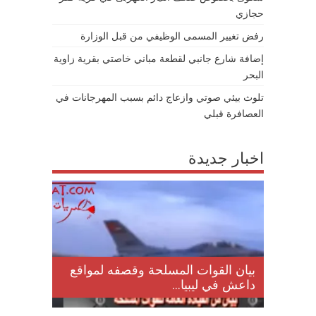
حجازي
رفض تغيير المسمى الوظيفي من قبل الوزارة
إضافة شارع جانبي لقطعة مباني خاصتي بقرية زاوية
البحر
تلوث بيئي صوتي وازعاج دائم بسبب المهرجانات في
العصافرة قبلي
اخبار جديدة
لمقتل
بيان القوات المسلحة وقصفه لمواقع
داعش في ليبيا...