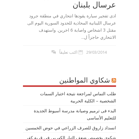
عرسال بلبنان
ادى تفجير سيارة يقودها انتحاري في منطقة جرود
عرسال اللبنانية المحاذية للحدود السورية اليوم الى
مقتل 3 اشخاص واصابة 6 اخرين. واستهدف
الانتحاري حاجزاً ل...
29/03/2014
اكتب تعليقاً
شكاوي المواطنين
طلب التماس لمراجعة نتيجة اختبار السمات
الشخصية – الكلية الحربية
البدء فى ترميم وصيانة مدرسة أسيوط الجديدة
للتعليم الأساسى
انسداد زاروق للصرف الزراعي في حوض الخمسين
شكوى بخصوص ضعف التيار الكهربى في قرية كفر