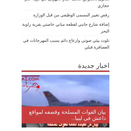
حجازي
رفض تغيير المسمى الوظيفي من قبل الوزارة
إضافة شارع جانبي لقطعة مباني خاصتي بقرية زاوية
البحر
تلوث بيئي صوتي وازعاج دائم بسبب المهرجانات في
العصافرة قبلي
اخبار جديدة
لمقتل
بيان القوات المسلحة وقصفه لمواقع
داعش في ليبيا...