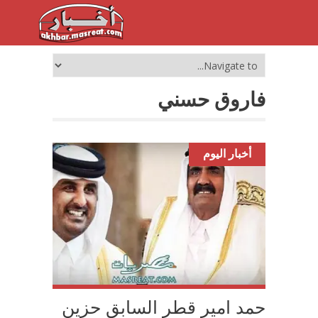
فاروق حسني
أخبار اليوم
حمد امير قطر السابق حزين