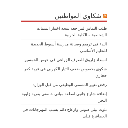
شكاوي المواطنين
طلب التماس لمراجعة نتيجة اختبار السمات
الشخصية – الكلية الحربية
البدء فى ترميم وصيانة مدرسة أسيوط الجديدة
للتعليم الأساسى
انسداد زاروق للصرف الزراعي في حوض الخمسين
شكوى بخصوص ضعف التيار الكهربى في قرية كفر
حجازي
رفض تغيير المسمى الوظيفي من قبل الوزارة
إضافة شارع جانبي لقطعة مباني خاصتي بقرية زاوية
البحر
تلوث بيئي صوتي وازعاج دائم بسبب المهرجانات في
العصافرة قبلي