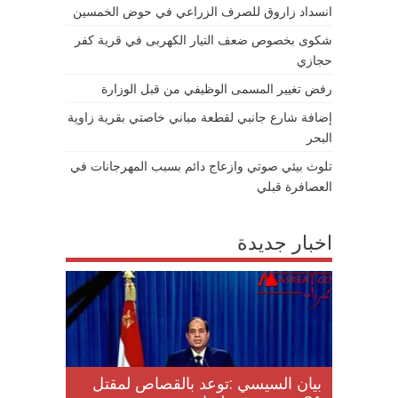
انسداد زاروق للصرف الزراعي في حوض الخمسين
شكوى بخصوص ضعف التيار الكهربى في قرية كفر
حجازي
رفض تغيير المسمى الوظيفي من قبل الوزارة
إضافة شارع جانبي لقطعة مباني خاصتي بقرية زاوية
البحر
تلوث بيئي صوتي وازعاج دائم بسبب المهرجانات في
العصافرة قبلي
اخبار جديدة
لن اعدام 21 مسيحي
بيان السيسي :توعد بالقصاص لمقتل