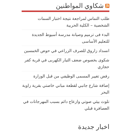
شكاوي المواطنين
طلب التماس لمراجعة نتيجة اختبار السمات
الشخصية – الكلية الحربية
البدء فى ترميم وصيانة مدرسة أسيوط الجديدة
للتعليم الأساسى
انسداد زاروق للصرف الزراعي في حوض الخمسين
شكوى بخصوص ضعف التيار الكهربى في قرية كفر
حجازي
رفض تغيير المسمى الوظيفي من قبل الوزارة
إضافة شارع جانبي لقطعة مباني خاصتي بقرية زاوية
البحر
تلوث بيئي صوتي وازعاج دائم بسبب المهرجانات في
العصافرة قبلي
اخبار جديدة