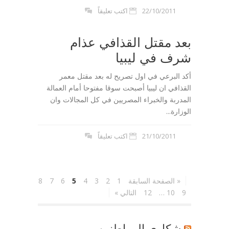
22/10/2011
اكتب تعليقاً
بعد مقتل القذافي عذام
شرف في ليبيا
أكد البرعي في اول تصريح له بعد مقتل معمر
القذافي ان ليبيا أصبحت سوقا مفتوحا أمام العمالة
المدربة والخبراء المصريين في كل المجالات وان
الوزارة...
21/10/2011
اكتب تعليقاً
« الصفحة السابقة
1
2
3
4
5
6
7
8
9
10
…
12
التالي »
شكاوي المواطنين