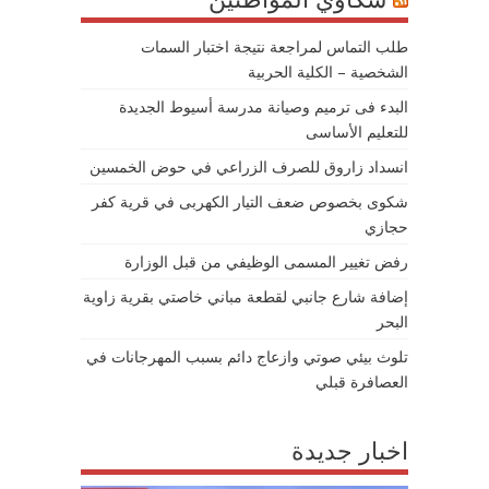
طلب التماس لمراجعة نتيجة اختبار السمات
الشخصية – الكلية الحربية
البدء فى ترميم وصيانة مدرسة أسيوط الجديدة
للتعليم الأساسى
انسداد زاروق للصرف الزراعي في حوض الخمسين
شكوى بخصوص ضعف التيار الكهربى في قرية كفر
حجازي
رفض تغيير المسمى الوظيفي من قبل الوزارة
إضافة شارع جانبي لقطعة مباني خاصتي بقرية زاوية
البحر
تلوث بيئي صوتي وازعاج دائم بسبب المهرجانات في
العصافرة قبلي
اخبار جديدة