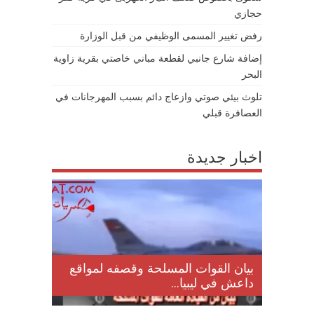
حجازي
رفض تغيير المسمى الوظيفي من قبل الوزارة
إضافة شارع جانبي لقطعة مباني خاصتي بقرية زاوية
البحر
تلوث بيئي صوتي وازعاج دائم بسبب المهرجانات في
العصافرة قبلي
اخبار جديدة
لمقتل
بيان القوات المسلحة وقصفه لمواقع
داعش في ليبيا...