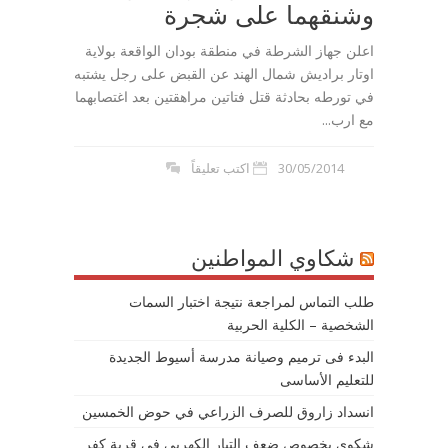
وشنقهما على شجرة
اعلن جهاز الشرطة في منطقة بودان الواقعة بولاية
اوتار براديش شمال الهند عن القبض على رجل يشتبه
في تورطه بحادثة قتل فتاتين مراهقتين بعد اغتصابهما
مع ارب...
30/05/2014
اكتب تعليقاً
شكاوي المواطنين
طلب التماس لمراجعة نتيجة اختبار السمات
الشخصية – الكلية الحربية
البدء فى ترميم وصيانة مدرسة أسيوط الجديدة
للتعليم الأساسى
انسداد زاروق للصرف الزراعي في حوض الخمسين
شكوى بخصوص ضعف التيار الكهربى في قرية كفر