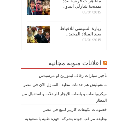
مظاهرات فرنسا تندد
بمذبحة شارلي ايبدو...
08/01/2015
زيارة السيسي للاقباط
بعيد الميلاد المجيد...
07/01/2015
اعلانات مبوبة مجانية
تأجير سيارات زفاف ليموزين او مرسيدس
ماتشيليش هم خدمات تنظيف المنازل الان في مصر
ميكروباصات و باصات للايجار للرحلات و استقبال من
المطار
خصومات تكييفات كاريير للبيع في مصر
وظيفة مراقب جودة بشركة اجهزة طبية بالسعودية