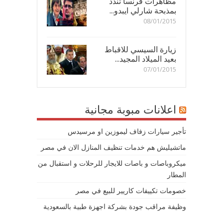
مظاهرات فرنسا تندد
بمذبحة شارلي ايبدو...
08/01/2015
زيارة السيسي للاقباط
بعيد الميلاد المجيد...
07/01/2015
اعلانات مبوبة مجانية
تأجير سيارات زفاف ليموزين او مرسيدس
ماتشيليش هم خدمات تنظيف المنازل الان في مصر
ميكروباصات و باصات للايجار للرحلات و استقبال من
المطار
خصومات تكييفات كاريير للبيع في مصر
وظيفة مراقب جودة بشركة اجهزة طبية بالسعودية