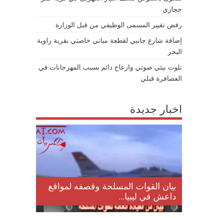
حجازي
رفض تغيير المسمى الوظيفي من قبل الوزارة
إضافة شارع جانبي لقطعة مباني خاصتي بقرية زاوية
البحر
تلوث بيئي صوتي وازعاج دائم بسبب المهرجانات في
العصافرة قبلي
اخبار جديدة
لمقتل
بيان القوات المسلحة وقصفه لمواقع
داعش في ليبيا...