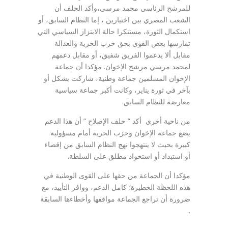
للمرشح الرئاسي محمد مرسي،وأكد الحلف أن
الشعب المصري بين اختيارين ، إما النظام السابق، أو
استكمال الثورة، مستنكرا حالة الابتزاز السياسي التي
تمارسها بعض القوى بحق حزب الحرية والعدالة
مقابل ألا يدعموا الفريق شفيق، أو مقابل دعمهم
لمحمد مرسي مرشح الإخوان. مؤكدا أن جماعة
الإخوان المسلمين جماعة وطنية، شاركت بشكل أو
بآخر في ثورة يناير، وكانت أكبر جماعة سياسية
معارضة للنظام السابق.
من ناحية أخرى أكد ” حلف الإصلاح ” أن هذا الدعم
يضع جماعة الإخوان وحزب الحرية أمام مسؤولية
كبيرة بحيث لا ينتهجوا نهج النظام السابق من إقصاء
أو استبداد أو استحواذ مطلق على السلطة.
مؤكدا أن الجماعة من حقها على القوى الوطنية في
هذه اللحظة الخطيرة؛ كامل الدعم، ووافر التأييد، مع
ضرورة أن تراجع الجماعة مواقفها وأخطاءها السابقة
.