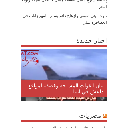
البحر
تلوث بيئي صوتي وازعاج دائم بسبب المهرجانات في
العصافرة قبلي
اخبار جديدة
لمقتل
بيان القوات المسلحة وقصفه لمواقع
داعش في ليبيا...
مصريات
رابط موقع نتائج وزارة التربية والتعليم السورية