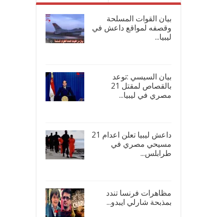
بيان القوات المسلحة
وقصفه لمواقع داعش في
ليبيا...
17/
بيان السيسي :توعد
بالقصاص لمقتل 21
مصري في ليبيا...
17/
داعش ليبيا تعلن اعدام 21
مسيحي مصري في
طرابلس...
16/
مظاهرات فرنسا تندد
بمذبحة شارلي ايبدو...
08/