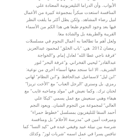
الأبواب.. وأن الدراما التليفزيونية المعتادة علي
المنافسة استعدت مبكراً بمجموعة كبيرة من الأعمال
لنيل رضاء المشاهد.. ولكن يظل أكثر ما يلفت النظر
فيها بعد وجود النجوم طبعا هي هذا الكم من الأسماء
القريبة والطريفة بل والشاذة معا.
ولعل أهم ما تطالعنا به أعمال النجوم في مسلسلات
رمضان 2012 هي: “باب الخلق” لمحمود عبدالعزيز.
“فرقة ناجي عطا الله” لعادل إمام. و”الخواجة
عبدالقادر” ليحيي الفخراني. و”عرفة البحر” لنور
الشريف.. الا اننا سنجد معها أسماء أخري من نوعية:
“ابن ليل” لاسماعيل عبدالحافظ. و”ابن النظام” لهاني
رمزي. بل وسنري “الرجل العناب” مع “الأخت تريزا”
لحنان ترك.. وكما نعيش في “مولد وصاحبه غايب” مع
هيفاء وهبي سنعيش مع عمل يسمي “كيكا علي
العالي” لمجموعة من النجوم الشبان.. ويعود النجم
أحمد السقا للتليفزيون بمسلسل “خطوط حمراء”
وميرفت أمين في “مدرسة الأحلام” بل ومنافسة
شرسة بين نبيلة عبيد وفيفي عبده في “كيد النسا” كما
تنافس يسرا في عمل اسمه “شربات لوز”. وكذلك