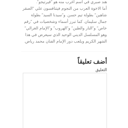
هند صبري في اسم أغرب منه هو “فيرتيجو”.
أما الاخوة العرب من النجوم فيتنافسون علي “الصقر
شاهين” بطولة تيم حسن. و”سيدنا السيد” بطولة
جمال سليمان. كما تبرز أسماء وشخصيات في “رقم
خاص” و”النار والطين” و”الهروب” و”الإمام الغزالي”
وهو المسلسل الديني الوحيد الذي سيعرض في هذا
الشهر الكريم ويلعب دور الإمام الفنان محمد رياض.
أضف تعليقاً
التعليق