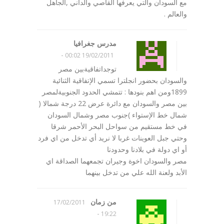
مع السودان والتي يعرفها القاصي والداني ,الجاهل
والعالم .
مدرس جغرافيا
-
19/02/2011 00:02
توجداتفاقيةبين مصر
والسودان بحضور انجلترا تسمي الإتفاقية الثنائية
1899ومن اهم بنودها : تتمشي الحدود الجنوبيةلمصر
بين مصر والسودان مع دائرة عرض 22 درجة شمالا (
شمال خط الإستواء )جنوب مصر وشمال السودان
في خط مستقيم من سواحل البحر الأحمر شرقا
وحتي جبل العوينات غربا لا نريد أي تدخل من اي فرد
أو اي دولة في بلادنا وحدودنا
مصر والسودان اخوة وجيران تجمعهما الصداقة اي
الأبد ولعنة الله علي من تدخل بينهما
من زمان
17/02/2011
-
19:22