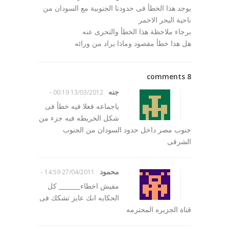
يوجد هذا الخطأ فى حدودنا الجنوبية مع السودان من
ناحية البحر الاحمر
برجاء ملاحظة هذا الخطأ والتحرى عنه
هل هذا خطأ مقصود وماذا يراد من ورائه
8 comments
جنه
-
13/03/2012 00:19
ياجماعه فعلا فيه خطأ فى
شكل الخريطه فيه جزء من
جنوب مصر داخل حدود السودان من الجنوب
الشرقى
محمود
-
27/04/2011 14:59
مفيش اخطاء_______ كل
الحكايه انك عايز تشكك فى
قناة الجزيره المحترمه