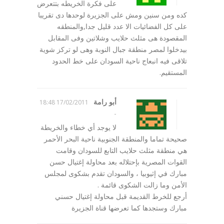
على فكرة الخريطه بتتعرض
كده ومن سنين ومش على الجزيرة لوحدها دى تقريبا
على كل الفضائيات الا عدد قليل جدا,والمنطقه
المقصودة هى مثلث حلايب وشلاتين وفى المقابل
بيدخلوا لمصر منطقة جبال النوبة وهى لو تركز شوية
تلاقى فيه انبعاج ناحية السودان على خط الحدود
المستقيم.
أبو رامة
17/02/2011 18:48
-
لا يوجد أي خطاء والخريطة
صحيحة تماما والمنطقة الجنوبية ناحية البحر الأحمر
هي منطقة مثلث حلايب التابع للسودان وقامت
القوات المصرية بإحتلاله بعد محاولة إغتيال حسن
مبارك في إثيوبيا ، والسودان تقدم بشكوى لمجلس
الأمن وما زالت الشكوى قائمة .
أرجع للخرط القديمة قبل محاولة إغتيال حسني
مبارك وستجدها كما تعرضها قناة الجزيرة