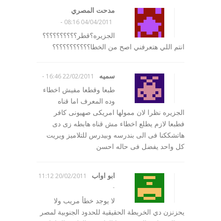
مدحت المصري
-
04/04/2011 08:16
الجزيره؟قطر؟؟؟؟؟؟؟؟؟؟
انتم اللي هتعرفني اصح من الخطا؟؟؟؟؟؟؟؟؟؟؟
سميه
-
22/02/2011 16:46
طبعا وقطعا مفيش اخطاء
وده المعرف اما قناه
الجزيره نظرا لان ممولها امريكى صهيونى كافر
فطبعا لازم يطلع اخطاء مش قناه هابطه زى دى
هاتشككنا فى الى بندرسه وبيدرس للتلاميز ويريت
كل واحد يفضل فى حاله احسن
ابو اواب
20/02/2011 11:12
-
لا يوجد خطأ مريب ولا
يحزنزن دي الخريطة الحقيقية للحدود الجنوبية لمصر