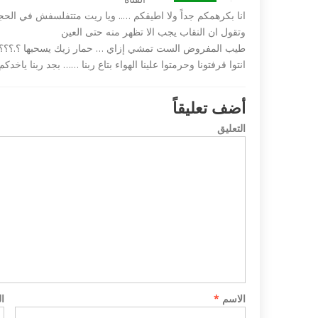
انا بكرهمكم جداً ولا اطيقكم ….. ويا ريت متتفلسفش في ال
وتقول ان النقاب يجب الا تظهر منه حتى العين
طيب المفروض الست تمشي إزاي … حمار زيك يسحبها ؟.؟؟؟
انتوا قرفتونا وحرمتوا علينا الهواء بتاع ربنا …… بجد ربنا ياخد
أضف تعليقاً
التعليق
الاسم
*
ا