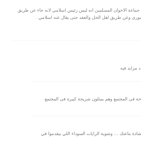
ماعة الاخوان المسلمين انه ليس رئيس اسلامي لانه جاء عن طريق
الشورى وعن طريق اهل الحل والعقد حتى يقال عنه اسلامي .
د مزايد فيه
لن اعدام 21 مسيحي
بيان السيسي :توعد بالقصاص لمقتل 21
مصري في ليبيا...
احة فى المجتمع وهم يمثلون شريحة كبيرة فى المجتمع
شاذة بتاعتك …. وشوية الرايات السوداء اللي بيقدموا في