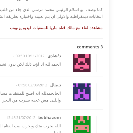
كما وصف ابو اسلام الرئيس محمد مرسي الذي جاء من قلب ج
انتخابات ديمقراطية والاولى ان يتم تعيينه واختياره بطريقة 
مشاهدة لقاء مع مالك قناة ماريا للمنتقبات فيديو يوتيوب
3 comments
د/شادى
-
10/11/2012 09:50
الحمد لله انا اؤيد ذلك لكن بدون تشد
 تندد بمذبحة شارلي
داعش ليبيا تع
مصري في طرابلس...
د.منال
-
02/08/2012 01:56
الحالحمدلله انه اصبح للمنتقبات مس
وايللى مش عجبه يشرب من البحر
-
bobhazom
31/07/2012 13:46
الله يخرب بيتك ويخرب بيت القناه ال
القناه