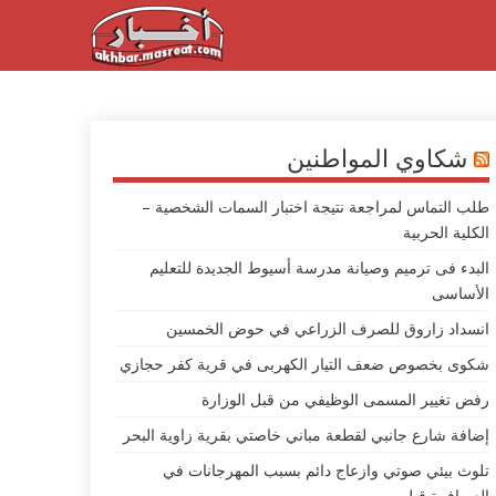
شكاوي المواطنين
طلب التماس لمراجعة نتيجة اختبار السمات الشخصية –
الكلية الحربية
البدء فى ترميم وصيانة مدرسة أسيوط الجديدة للتعليم
الأساسى
انسداد زاروق للصرف الزراعي في حوض الخمسين
شكوى بخصوص ضعف التيار الكهربى في قرية كفر حجازي
رفض تغيير المسمى الوظيفي من قبل الوزارة
إضافة شارع جانبي لقطعة مباني خاصتي بقرية زاوية البحر
تلوث بيئي صوتي وازعاج دائم بسبب المهرجانات في
العصافرة قبلي