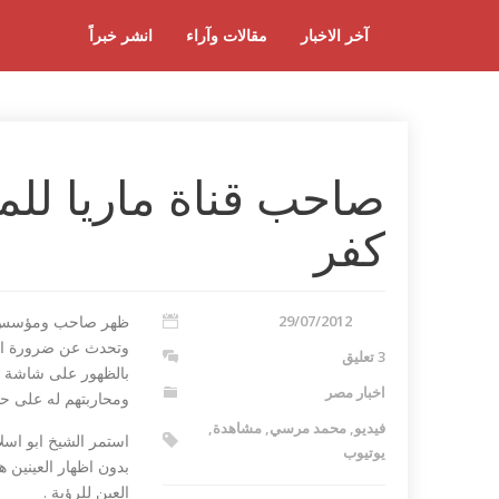
آخر الاخبار
مقالات وآراء
انشر خبراً
صاحب قناة ماريا للمن
كفر
29/07/2012
ظهر صاحب ومؤسس قنا
وتحدث عن ضرورة افس
3 تعليق
بالظهور على شاشة ال
اخبار مصر
ومحاربتهم له على حد 
فيديو
,
محمد مرسي
,
مشاهدة
,
استمر الشيخ ابو اسل
يوتيوب
بدون اظهار العينين 
العين للرؤية .