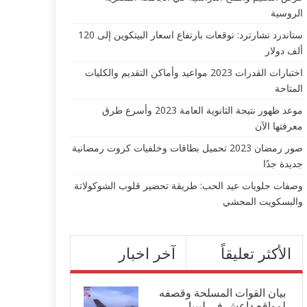
الروسية
ستاندرد تشارترد: توقعات بارتفاع اسعار البيتكوين إلى 120
ألف دولار
اختبارات القدرات 2023 مواعيد وأماكن التقديم والكليات
المتاحة
موعد ظهور نتيجة الثانوية العامة 2023 وأسرع طرق
معرفتها الآن
صور رمضان 2023 تحميل بطاقات وخلفيات كروت رمضانية
جديدة جدًا
وصفات حلويات عيد الحب: طريقة تحضير قلوب الشوكولاتة
والبسكويت المحشي
الأكثر تعليقاً
آخر اخبار
بيان القوات المسلحة وقصفه
لمواقع داعش في ليبيا...