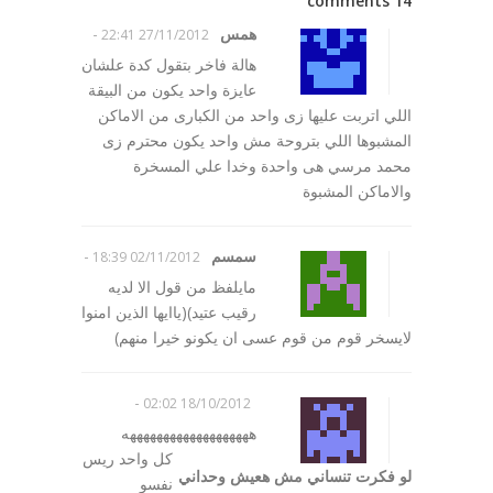
14 comments
همس
-
27/11/2012 22:41
هالة فاخر بتقول كدة علشان
عايزة واحد يكون من البيقة
اللي اتربت عليها زى واحد من الكبارى من الاماكن
المشبوها اللي بتروحة مش واحد يكون محترم زى
محمد مرسي هى واحدة وخدا علي المسخرة
والاماكن المشبوة
سمسم
-
02/11/2012 18:39
مايلفظ من قول الا لديه
رقيب عتيد)(ياايها الذين امنوا
لايسخر قوم من قوم عسى ان يكونو خيرا منهم)
-
18/10/2012 02:02
هههههههههههههههههههه
كل واحد ريس
لو فكرت تنساني مش هعيش وحداني
نفسو