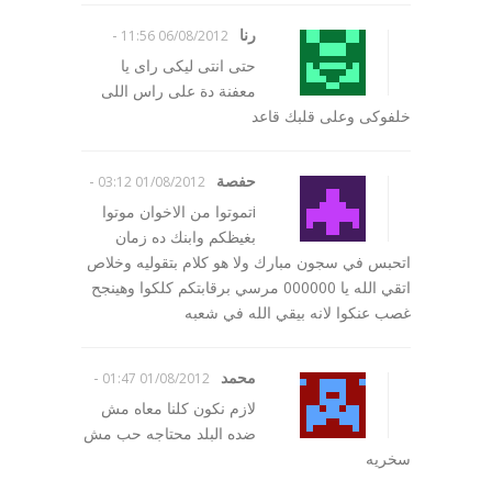
رنا
-
06/08/2012 11:56
حتى انتى ليكى راى يا
معفنة دة على راس اللى
خلفوكى وعلى قلبك قاعد
حفصة
-
01/08/2012 03:12
iتموتوا من الاخوان موتوا
بغيظكم وابنك ده زمان
اتحبس في سجون مبارك ولا هو كلام بتقوليه وخلاص
اتقي الله يا 000000 مرسي برقابتكم كلكوا وهينجح
غصب عنكوا لانه بيقي الله في شعبه
محمد
-
01/08/2012 01:47
لازم نكون كلنا معاه مش
ضده البلد محتاجه حب مش
سخريه