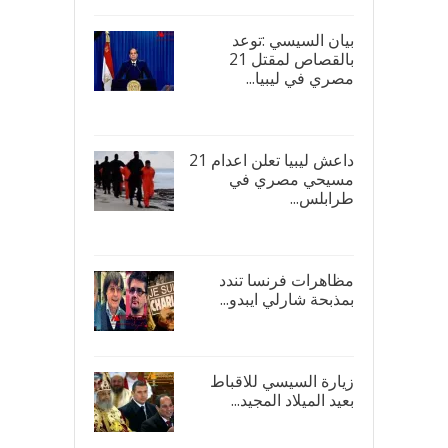
بيان السيسي :توعد
بالقصاص لمقتل 21
مصري في ليبيا...
17/
داعش ليبيا تعلن اعدام 21
مسيحي مصري في
طرابلس...
16/
مظاهرات فرنسا تندد
بمذبحة شارلي ايبدو...
08/
زيارة السيسي للاقباط
بعيد الميلاد المجيد...
07/