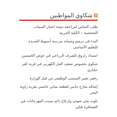
شكاوي المواطنين
طلب التماس لمراجعة نتيجة اختبار السمات
الشخصية – الكلية الحربية
البدء فى ترميم وصيانة مدرسة أسيوط الجديدة
للتعليم الأساسى
انسداد زاروق للصرف الزراعي في حوض الخمسين
شكوى بخصوص ضعف التيار الكهربى في قرية كفر
حجازي
رفض تغيير المسمى الوظيفي من قبل الوزارة
إضافة شارع جانبي لقطعة مباني خاصتي بقرية زاوية
البحر
تلوث بيئي صوتي وازعاج دائم بسبب المهرجانات في
العصافرة قبلي