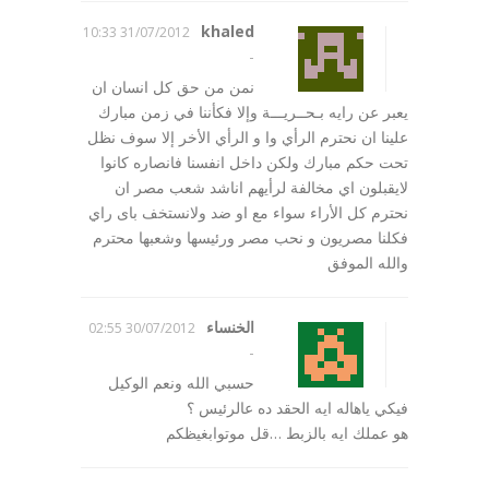
khaled
31/07/2012 10:33
-
نمن من حق كل انسان ان
يعبر عن رايه بـحــريـــة وإلا فكأننا في زمن مبارك
علينا ان نحترم الرأي وا و الرأي الأخر إلا سوف نظل
تحت حكم مبارك ولكن داخل انفسنا فانصاره كانوا
لايقبلون اي مخالفة لرأيهم اناشد شعب مصر ان
نحترم كل الأراء سواء مع او ضد ولانستخف باى راي
فكلنا مصريون و نحب مصر ورئيسها وشعبها محترم
والله الموفق
الخنساء
30/07/2012 02:55
-
حسبي الله ونعم الوكيل
فيكي ياهاله ايه الحقد ده عالرئيس ؟
هو عملك ايه بالزبط …قل موتوابغيظكم