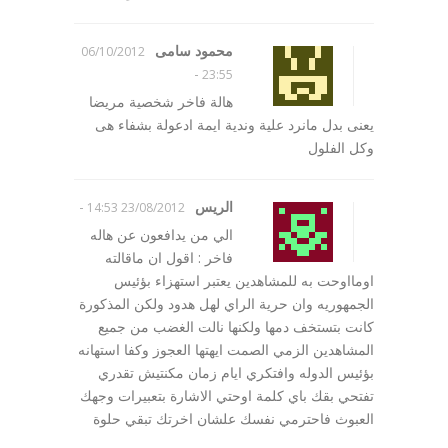
محمود سامى
06/10/2012
-
23:55
هالة فاخر شخصية مريضا
يعنى بدل مانرد علية وندية ايمة ادعولة بشفاء هى
وكل الفلول
الريس
-
23/08/2012 14:53
الي من يدافعون عن هاله
فاخر : اقول ان ماقالته
اومااوحت به للمشاهدين يعتبر استهزاء بؤئيس
الجمهوريه وان حرية الراي لهل هدود ولكن المذكورة
كانت بتستخف دمها ولكنها نالت الغضب من جميع
المشاهدين الزمي الصمت ايهتها العجوز وكفا استهانه
بؤئيس الدوله وافتكري ايام زمان مكنتيش تقدري
تفتحي بقك باي كلمة اوحتي الاشارة بتعبيرات وجهك
العبوث فاحترمي نفسك علشان اخرتك تبقي حلوة