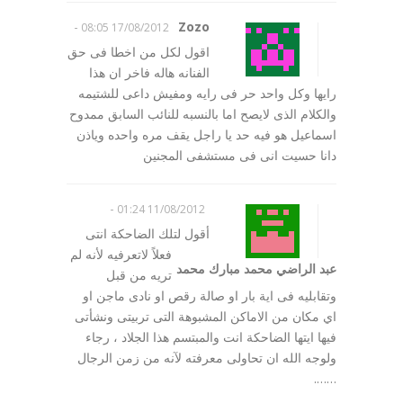
-
Zozo
17/08/2012 08:05
اقول لكل من اخطا فى حق
الفنانه هاله فاخر ان هذا
رايها وكل واحد حر فى رايه ومفيش داعى للشتيمه
والكلام الذى لايصح اما بالنسبه للنائب السابق ممدوح
اسماعيل هو فيه حد يا راجل يقف مره واحده وياذن
دانا حسيت انى فى مستشفى المجنين
-
11/08/2012 01:24
أقول لتلك الضاحكة انتى
فعلاً لاتعرفيه لأنه لم
عبد الراضي محمد مبارك محمد
تريه من قبل
وتقابليه فى اية بار او صالة رقص او نادى ماجن او
اي مكان من الاماكن المشبوهة التى تربيتى ونشأتى
فيها ايتها الضاحكة انت والمبتسم هذا الجلاد ، رجاء
ولوجه الله ان تحاولى معرفته لآنه من زمن الرجال
…….