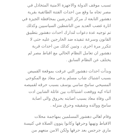
تسبب موقف الدولة والاجهزة الامنية المتخاذل في
مصر تجاه ما وقع من احداث الفتنة الطائفية بقرية
دهشور التابعة لـ مركز البدرشين بمحافظة الجيزة في
اثارة غضب العديد من الناشطين السياسيين وكذلك
تم توجيه عدة دعوات لتدارك احداث دهشور بتطبيق
القانون وسرعة تنفيذه ضد الخارجين عليه حتى لا
تتكرر مرة اخرى ، وتبين كذلك من احداث قرية
دهشور ان تعامل النظام الحالي مع اقباط مصر لم
يختلف عن النظام السابق .
وبدأت احداث دهشور التي عرفت بموقعة القميص
بسبب اشتباك شاب مسلم يدعى معاذ مع المكوجي
المسيحي سامح سامي يوسف بسبب حرقه لقميصه
اثناء كيه ووقعت اشتباكات بين عائلة الشابين ادت
الى وفاة معاذ بسبب اصابته بحروق والى اصابة
سامح ووالده وشقيقه وحرق منزله .
وقام اهالي دهشور المسلمين بمهاجمة محلات
الاقباط ونهبها وحرقها وكانوا ينوون الصلاة في كنيسة
ماري جرجس بعد حرقها ولكن الامن منعهم من