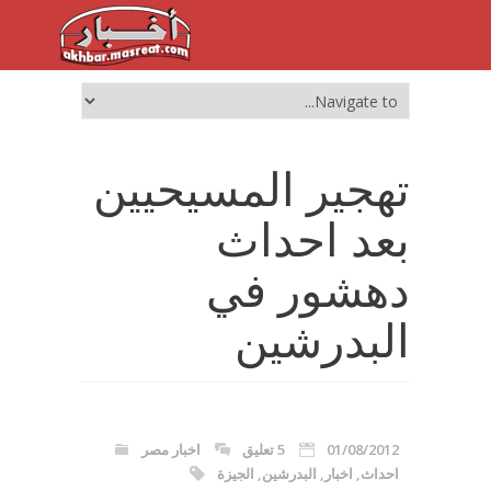
تهجير المسيحيين
بعد احداث
دهشور في
البدرشين
01/08/2012
5 تعليق
اخبار مصر
احداث
,
اخبار
,
البدرشين
,
الجيزة