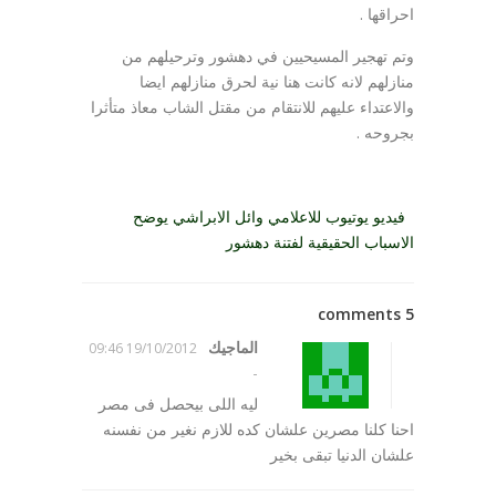
احراقها .
وتم تهجير المسيحيين في دهشور وترحيلهم من
منازلهم لانه كانت هنا نية لحرق منازلهم ايضا
والاعتداء عليهم للانتقام من مقتل الشاب معاذ متأثرا
بجروحه .
فيديو يوتيوب للاعلامي وائل الابراشي يوضح
الاسباب الحقيقية لفتنة دهشور
5 comments
الماجيك
19/10/2012 09:46
-
ليه اللى بيحصل فى مصر
احنا كلنا مصرين علشان كده للازم نغير من نفسنه
علشان الدنيا تبقى بخير