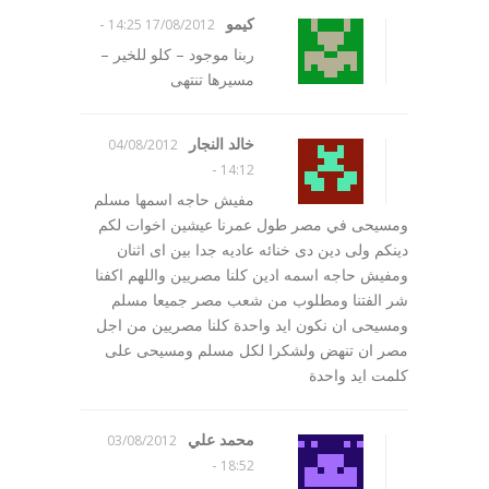
كيمو
-
17/08/2012 14:25
ربنا موجود – كلو للخير –
مسيرها تنتهى
خالد النجار
04/08/2012
-
14:12
مفيش حاجه اسمها مسلم
ومسيحى في مصر طول عمرنا عيشين اخوات لكم
دينكم ولى دين دى خنائه عاديه جدا بين اى اثنان
ومفيش حاجه اسمه ادين كلنا مصريين واللهم اكفنا
شر الفتنا ومطلوب من شعب مصر جميعا مسلم
ومسيحى ان نكون ايد واحدة كلنا مصريين من اجل
مصر ان تنهض ولشكرا لكل مسلم ومسيحى على
كلمت ايد واحدة
محمد علي
03/08/2012
-
18:52