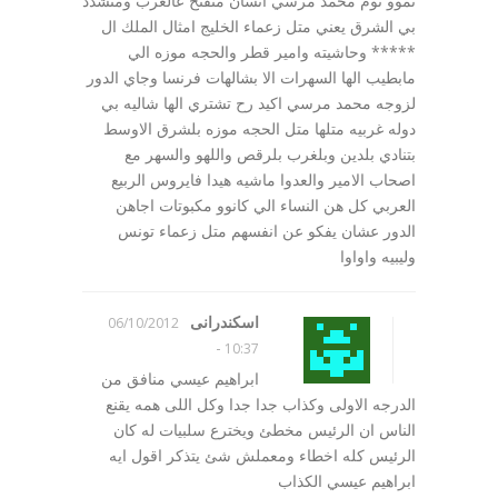
تموو ثوم محمد مرسي انسان منفتح عالغرب ومتشدد
بي الشرق يعني متل زعماء الخليج امثال الملك ال
***** وحاشيته وامير قطر والحجه موزه الي
مابطيب الها السهرات الا بشالهات فرنسا وجاي الدور
لزوجه محمد مرسي اكيد رح تشتري الها شاليه بي
دوله غربيه متلها متل الحجه موزه بلشرق الاوسط
بتنادي بلدين وبلغرب بلرقص واللهو والسهر مع
اصحاب الامير والعدوا ماشيه هيدا فايروس الربيع
العربي كل هن النساء الي كانوو مكبوتات اجاهن
الدور عشان يفكو عن انفسهم متل زعماء تونس
وليبيه واواوا
اسكندرانى
06/10/2012
-
10:37
ابراهيم عيسي منافق من
الدرجه الاولى وكذاب جدا جدا وكل اللى همه يقنع
الناس ان الرئيس مخطئ ويخترع سلبيات له كان
الرئيس كله اخطاء ومعملش شئ يتذكر اقول ايه
ابراهيم عيسي الكذاب