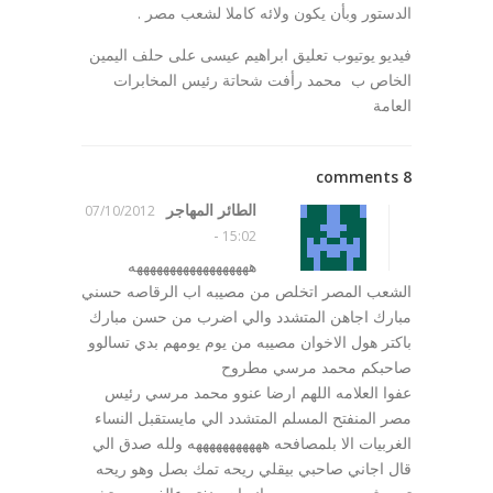
الدستور وبأن يكون ولائه كاملا لشعب مصر .
فيديو يوتيوب تعليق ابراهيم عيسى على حلف اليمين
الخاص ب محمد رأفت شحاتة رئيس المخابرات
العامة
8 comments
الطائر المهاجر
07/10/2012
-
15:02
ههههههههههههههههههه
الشعب المصر اتخلص من مصيبه اب الرقاصه حسني
مبارك اجاهن المتشدد والي اضرب من حسن مبارك
باكتر هول الاخوان مصيبه من يوم يومهم بدي تسالوو
صاحبكم محمد مرسي مطروح
عفوا العلامه اللهم ارضا عنوو محمد مرسي رئيس
مصر المنفتح المسلم المتشدد الي مايستقبل النساء
الغربيات الا بلمصافحه هههههههههههه ولله صدق الي
قال اجاني صاحبي بيقلي ريحه تمك بصل وهو ريحه