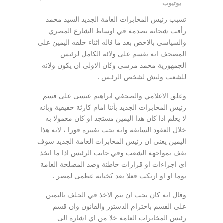
يوتيوب
تسبب رئيس المخابرات العامة الجديد السيد محمد
رأفت شحاتة بصدمة في اوساط الشارع المصري
والسياسي بالاخص بعد ما قاله اثناء حلفه اليمين على
المصحف انه يقسم على ولائه الكامل لرئيس
الجمهورية محمد مرسي وكان الاولى ان يكون ولائه
للشعب وليش لشخص الرئيس .
وعلق الاعلامي والصحفي ابراهيم عيسى على قسم
رئيس المخابرات الجديد بأننا امام كارثة حقيقية وبانه
لا يعلم اذا كان هذا اليمين مستجد او كان معمولا به
خلال العقود السابقة وانه يجب تغييره فورا ، لانه هذا
اليمين يعني ان رئيس المخابرات العامة الجديد سوف
يقف بمواجهة الشعب وفي جانب الرئيس اذا ما اتخذ
اي اجراءات او قرارات خاطئة وضد المصلحة العامة
يوما او او ارتكب فعلا يعد كخيانة عظمى لمصر .
وقال انه كان يجب ان يتم الاخذ في الحلف باليمين
على القسم باحترام الدستور والقانون وان قسم
رئيس المخابرات العامة خلا من اي اشارة الى