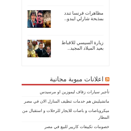
مظاهرات فرنسا تندد
بمذبحة شارلي ايبدو...
08/
زيارة السيسي للاقباط
بعيد الميلاد المجيد...
07/
اعلانات مبوبة مجانية
تأجير سيارات زفاف ليموزين او مرسيدس
ماتشيليش هم خدمات تنظيف المنازل الان في مصر
ميكروباصات و باصات للايجار للرحلات و استقبال من
المطار
خصومات تكييفات كاريير للبيع في مصر