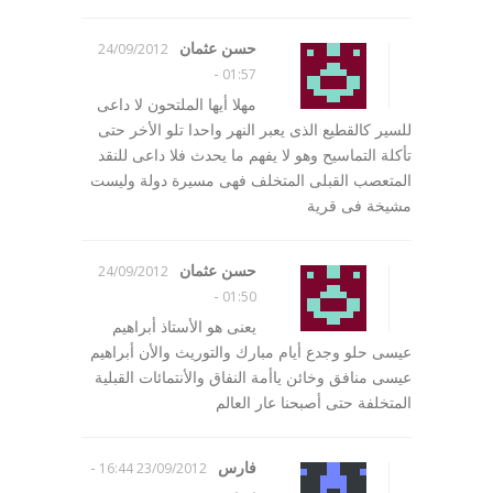
حسن عثمان
24/09/2012
-
01:57
مهلا أيها الملتحون لا داعى
للسير كالقطيع الذى يعبر النهر واحدا تلو الأخر حتى
تأكلة التماسيح وهو لا يفهم ما يحدث فلا داعى للنقد
المتعصب القبلى المتخلف فهى مسيرة دولة وليست
مشيخة فى قرية
حسن عثمان
24/09/2012
-
01:50
يعنى هو الأستاذ أبراهيم
عيسى حلو وجدع أيام مبارك والتوريث والأن أبراهيم
عيسى منافق وخائن ياأمة النفاق والأنتمائات القبلية
المتخلفة حتى أصبحنا عار العالم
فارس
-
23/09/2012 16:44