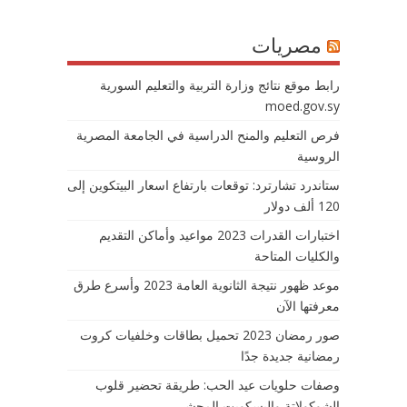
مصريات
رابط موقع نتائج وزارة التربية والتعليم السورية
moed.gov.sy
فرص التعليم والمنح الدراسية في الجامعة المصرية
الروسية
ستاندرد تشارترد: توقعات بارتفاع اسعار البيتكوين إلى
120 ألف دولار
اختبارات القدرات 2023 مواعيد وأماكن التقديم
والكليات المتاحة
موعد ظهور نتيجة الثانوية العامة 2023 وأسرع طرق
معرفتها الآن
صور رمضان 2023 تحميل بطاقات وخلفيات كروت
رمضانية جديدة جدًا
وصفات حلويات عيد الحب: طريقة تحضير قلوب
الشوكولاتة والبسكويت المحشي