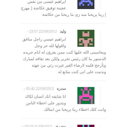
ابراهيم عيسى من نفس
عجينة توفيق عكاشة ( مهرج
) ربنا يريحنا منه زى ما ريحنا من عكاشة
وليد
-
22/09/2012 23:57
ابراهيم عيسي راجل منافق
واقولها لله عز وجل
ويحاسبنى الله عليها كنت ممن يقرؤن له ايام جريده
الدستور ما كان رئيس تحرير ولكن بعد نفاقه لمبارك
وتأرجح قلمه لارضاء الغير غيرت رئي من جهته
وندمت على انى كنت متابع له
سدره
-
22/09/2012 05:42
انا شايفه انك انسان لكاك
وبتدور على اخطاء الناس
وانت كلك اخطاء ربنا يريحنا من امثالك
مصرى
-
21/09/2012 20:18