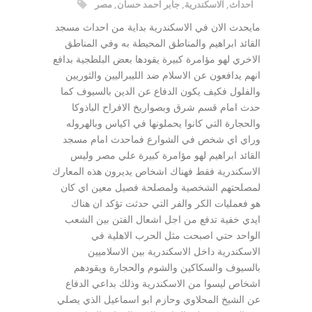
احداث
,
الاسكندرية
,
جابر احمد حسان
,
مصر
مايحدث الان في الاسكندرية بداية من احداث مسجد
القائد ابراهيم والمناطق المحيطة به وفي المناطق
الاخري لهو مؤامرة كبيرة يقودها بعض البلطجية بدافع
انهم يدافعون عن الاسلام ضد الليبراليين والثوريين
والفلول فكيف يكون الدفاع عن الدين بالسيوف كما
حدث امام قسم شرق وبصواريخ الافراح الباذوكا
والحجارة التي كانوا يحملونها في اكياس وبالهروله
وراي اي شخص في الشوارع فماحدث امام مسجد
القائد ابراهيم لهو مؤامرة كبيرة علي مصر وليس
الاسكندرية فقط فهناك اشخاص يديرون هذه المعارك
لمصلحتهم الشخصية ولمصلحة فصيل معين اي كان
هو فعمليات الكر والفر التي حدثت تؤكد ان هناك
ايدي خفية تدفع من اجل اشعال الفتن بين الشعب
الواحد حتي اصبحت مثل الحرب الاهلية في
الاسكندرية داخل الاسكندرية بين الاسلاميين
بالسيوف والسكاكين والشوم والحجارة ويقودهم
اشخاص ليسوا من الاسكندرية وذلك بداعي الدفاع
عن الشيخ المحلاوي وحازم ابو اسماعيل الذي يصلي