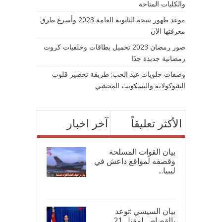
والكليات المتاحة
موعد ظهور نتيجة الثانوية العامة 2023 وأسرع طرق
معرفتها الآن
صور رمضان 2023 تحميل بطاقات وخلفيات كروت
رمضانية جديدة جدًا
وصفات حلويات عيد الحب: طريقة تحضير قلوب
الشوكولاتة والبسكويت المحشي
الأكثر تعليقاً
آخر اخبار
بيان القوات المسلحة
وقصفه لمواقع داعش في
ليبيا...
17/
بيان السيسي :توعد
بالقصاص لمقتل 21