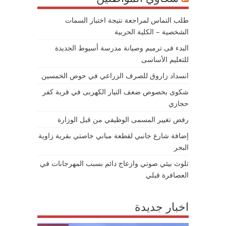
طلب التماس لمراجعة نتيجة اختبار السمات
الشخصية – الكلية الحربية
البدء فى ترميم وصيانة مدرسة أسيوط الجديدة
للتعليم الأساسى
انسداد زاروق للصرف الزراعي في حوض الخمسين
شكوى بخصوص ضعف التيار الكهربى في قرية كفر
حجازي
رفض تغيير المسمى الوظيفي من قبل الوزارة
إضافة شارع جانبي لقطعة مباني خاصتي بقرية زاوية
البحر
تلوث بيئي صوتي وازعاج دائم بسبب المهرجانات في
العصافرة قبلي
اخبار جديدة