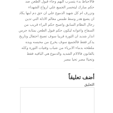
فالاحباط بدء يتسرب اليهم وجاء قبول الطعن ضد
حكم مبارك ليتحسر الجميع علي ارواح الشهداء
وتزرف ام كل شهيد الدموع علي ان حق دم ابنها يكاد
ان يضيع هدر وسط طمس معالم الادلة التي تدين
رجال النظام السابق واصبح حكم البراء قريب من
السفاح واعوانه ليكون حكم قبول الطعن بمثابة جرس
انذار شديد ان الثورة قريبا سوف تصبح احتفال وتاريخ
يذكر فقط فالجميع سوف يخرج من محبسه ويده
ملطخه بدماء الابرياء من شباب وفتيات الثورة وكله
بالقانون فالالام الشديد والدموع هي الباقيه فقط
وتحياا مصر تحيا مصر
أضف تعليقاً
التعليق