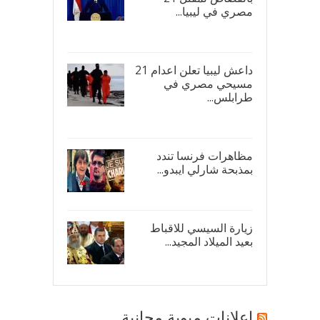
مصري في ليبيا...
17/
داعش ليبيا تعلن اعدام 21
مسيحي مصري في
طرابلس...
16/
مظاهرات فرنسا تندد
بمذبحة شارلي ايبدو...
08/
زيارة السيسي للاقباط
بعيد الميلاد المجيد...
07/
اعلانات مبوبة مجانية