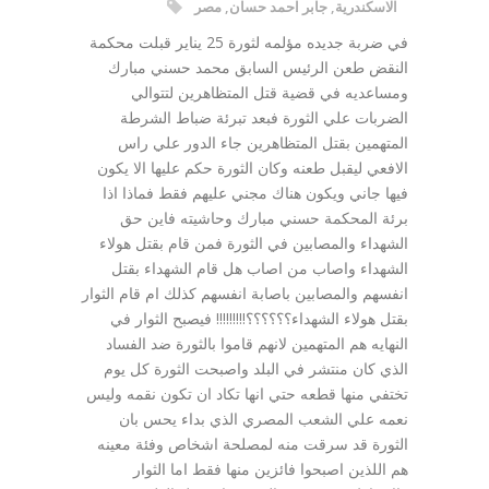
الاسكندرية
,
جابر احمد حسان
,
مصر
في ضربة جديده مؤلمه لثورة 25 يناير قبلت محكمة
النقض طعن الرئيس السابق محمد حسني مبارك
ومساعديه في قضية قتل المتظاهرين لتتوالي
الضربات علي الثورة فبعد تبرئة ضباط الشرطة
المتهمين بقتل المتظاهرين جاء الدور علي راس
الافعي ليقبل طعنه وكان الثورة حكم عليها الا يكون
فيها جاني ويكون هناك مجني عليهم فقط فماذا اذا
برئة المحكمة حسني مبارك وحاشيته فاين حق
الشهداء والمصابين في الثورة فمن قام بقتل هولاء
الشهداء واصاب من اصاب هل قام الشهداء بقتل
انفسهم والمصابين باصابة انفسهم كذلك ام قام الثوار
بقتل هولاء الشهداء؟؟؟؟؟؟!!!!!!!!! فيصبح الثوار في
النهايه هم المتهمين لانهم قاموا بالثورة ضد الفساد
الذي كان منتشر في البلد واصبحت الثورة كل يوم
تختفي منها قطعه حتي انها تكاد ان تكون نقمه وليس
نعمه علي الشعب المصري الذي بداء يحس بان
الثورة قد سرقت منه لمصلحة اشخاص وفئة معينه
هم اللذين اصبحوا فائزين منها فقط اما الثوار