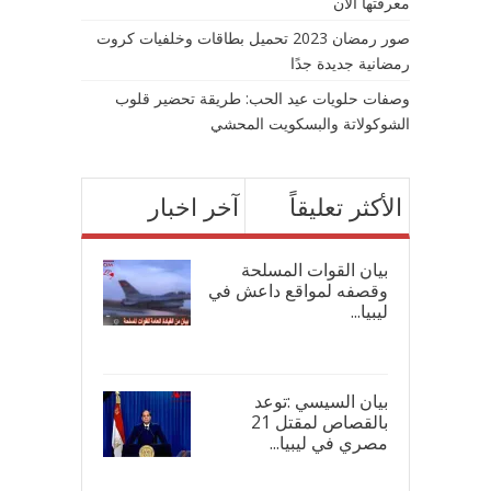
معرفتها الآن
صور رمضان 2023 تحميل بطاقات وخلفيات كروت
رمضانية جديدة جدًا
وصفات حلويات عيد الحب: طريقة تحضير قلوب
الشوكولاتة والبسكويت المحشي
الأكثر تعليقاً
آخر اخبار
بيان القوات المسلحة
وقصفه لمواقع داعش في
ليبيا...
17/
بيان السيسي :توعد
بالقصاص لمقتل 21
مصري في ليبيا...
17/