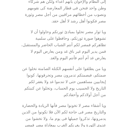
إلى النظام والإخوان بأنهم أعداء ولكن هم شركاء
وطن واحد فنحن فى قطار المعارضة كى نقومهم
ونصوب من أخطائهم مراقبين من أجل مصر وثورة
مصر فكونوا أهل رشد لا أهل حقد.
ويا ثوار مصر تحلوا بمبادئ ثورتكم وحاولوا أن لا
تشوهوا صورة ثورتكم، وحافظوا على سلمية
تظاهركم فمصر لكم أنتم الشباب الحاضر والمستقبل،
فمن يدير اليوم غير باق غد ومن يعارض اليوم لا
يعارض غد أم أنتم فأنتم اليوم والغد.
ويا من يطلقوا على أنفسهم الكتلة الصامتة تخلوا عن
صمتكم، فبصمتكم تدمرون مصر وتحرقونها، كونوا
إيجابيين مساهمين حتى لا تندموا غد ولا يغفر لكم
التاريخ ولا الحسيب يوم الحساب، وتخلوا عن كنبتكم
من أجل أولادكم وأحفادكم.
ويا أشقاء مصر لا تخونوا مصر فأنها الريادة والحضارة
والتاريخ مصر فى حاجة لكم الآن فلا تكونوا من الذين
يدمرونها، تذكروا جميلها فى يوم ما، ولا تخشوا من
عدوى الثورة ولا يغرنكم الغرب بمعاداة مصر فمصر