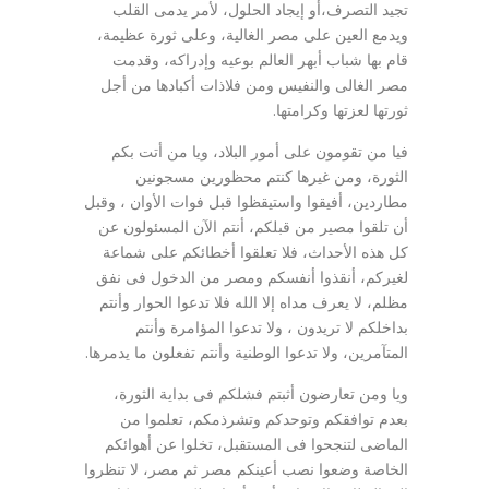
تجيد التصرف،أو إيجاد الحلول، لأمر يدمى القلب
ويدمع العين على مصر الغالية، وعلى ثورة عظيمة،
قام بها شباب أبهر العالم بوعيه وإدراكه، وقدمت
مصر الغالى والنفيس ومن فلاذات أكبادها من أجل
ثورتها لعزتها وكرامتها.
فيا من تقومون على أمور البلاد، ويا من أتت بكم
الثورة، ومن غيرها كنتم محظورين مسجونين
مطاردين، أفيقوا واستيقظوا قبل فوات الأوان ، وقبل
أن تلقوا مصير من قبلكم، أنتم الآن المسئولون عن
كل هذه الأحداث، فلا تعلقوا أخطائكم على شماعة
لغيركم، أنقذوا أنفسكم ومصر من الدخول فى نفق
مظلم، لا يعرف مداه إلا الله فلا تدعوا الحوار وأنتم
بداخلكم لا تريدون ، ولا تدعوا المؤامرة وأنتم
المتآمرين، ولا تدعوا الوطنية وأنتم تفعلون ما يدمرها.
ويا ومن تعارضون أثبتم فشلكم فى بداية الثورة،
بعدم توافقكم وتوحدكم وتشرذمكم، تعلموا من
الماضى لتنجحوا فى المستقبل، تخلوا عن أهوائكم
الخاصة وضعوا نصب أعينكم مصر ثم مصر، لا تنظروا