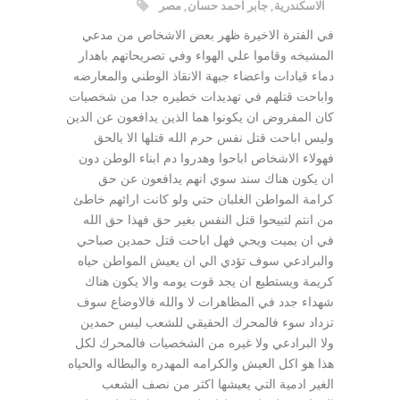
الاسكندرية
,
جابر احمد حسان
,
مصر
في الفترة الاخيرة ظهر بعض الاشخاص من مدعي
المشيخه وقاموا علي الهواء وفي تصريحاتهم باهدار
دماء قيادات واعضاء جبهة الانقاذ الوطني والمعارضه
واباحت قتلهم في تهديدات خطيره جدا من شخصيات
كان المفروض ان يكونوا هما الذين يدافعون عن الدين
وليس اباحت قتل نفس حرم الله قتلها الا بالحق
فهولاء الاشخاص اباحوا وهدروا دم ابناء الوطن دون
ان يكون هناك سند سوي انهم يدافعون عن حق
كرامة المواطن الغلبان حتي ولو كانت ارائهم خاطئ
من انتم لتبيحوا قتل النفس بغير حق فهذا حق الله
في ان يميت ويحي فهل اباحت قتل حمدين صباحي
والبرادعي سوف تؤدي الي ان يعيش المواطن حياه
كريمة ويستطيع ان يجد قوت يومه والا يكون هناك
شهداء جدد في المظاهرات لا والله فالاوضاع سوف
تزداد سوء فالمحرك الحقيقي للشعب ليس حمدين
ولا البرادعي ولا غيره من الشخصيات فالمحرك لكل
هذا هو اكل العيش والكرامه المهدره والبطاله والحياه
الغير ادمية التي يعيشها اكثر من نصف الشعب