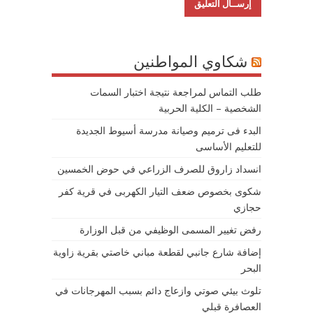
شكاوي المواطنين
طلب التماس لمراجعة نتيجة اختبار السمات
الشخصية – الكلية الحربية
البدء فى ترميم وصيانة مدرسة أسيوط الجديدة
للتعليم الأساسى
انسداد زاروق للصرف الزراعي في حوض الخمسين
شكوى بخصوص ضعف التيار الكهربى في قرية كفر
حجازي
رفض تغيير المسمى الوظيفي من قبل الوزارة
إضافة شارع جانبي لقطعة مباني خاصتي بقرية زاوية
البحر
تلوث بيئي صوتي وازعاج دائم بسبب المهرجانات في
العصافرة قبلي