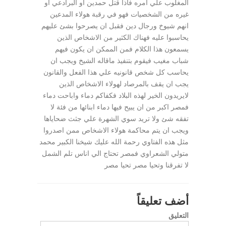
المغلوب علي امره فاذا قتل حمدين او البرادعي او
غيره من الشخصيات فهو في رقبة هولاء المدعين
انهم شيوخ ورجال دين فقبل ان يصرحوا بشئ عليهم
يحاسبوا عليه فهناك الكثير من الاشخاص الذين
يسمعون هذا الكلام فمن الممكن ان يكون فيهم
شباب مغيب فيقوم بتنفيذ ماقاله الشيخ ويجب ان
يحاسب كل شخص قانونيه علي هذا الفعل والقانون
يجب ان يقف بالمرصاد لهولاء الاشخاص الذين
لايريدون الخير لهذه البلاد فكفاكم دماء واباحت دماء
فمصر اكبر من ان يبيح فيها دماء ابنائها من فئة لا
تفقه شئ ولا تريد سوي الشهرة علي جثث ضحاياها
ويجب ان يتم محاكمة هولاء الاشخاص ممن اصدروا
مثل هذه الفتاوي رحمة الله عليك شيخنا الكبير محمد
متولي الشعراوي فمصر تحتاج الي اناس تلم الشمل
لا تفرقنا وتحيا مصر تحيا مصر
أضف تعليقاً
التعليق