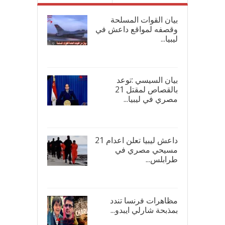
بيان القوات المسلحة
وقصفه لمواقع داعش في
ليبيا...
17/
بيان السيسي :توعد
بالقصاص لمقتل 21
مصري في ليبيا...
17/
داعش ليبيا تعلن اعدام 21
مسيحي مصري في
طرابلس...
16/
مظاهرات فرنسا تندد
بمذبحة شارلي ايبدو...
08/