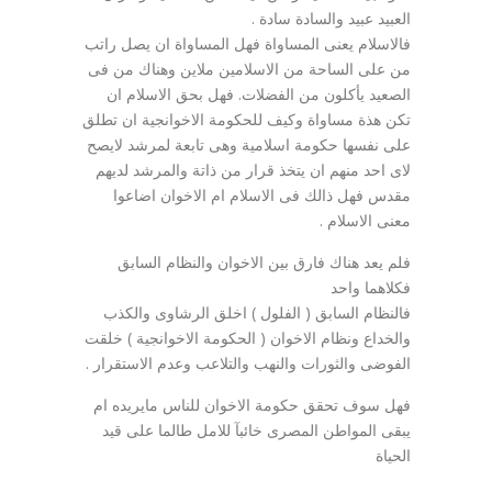
العبيد عبيد والسادة سادة .
فالاسلام يعنى المساواة فهل المساواة ان يصل راتب
من على الساحة من الاسلامين ملاين وهناك من فى
الصعيد يأكلون من الفضلات. فهل بحق الاسلام ان
تكن هذة مساواة وكيف للحكومة الاخوانجية ان تطلق
على نفسها حكومة اسلامية وهى تابعة لمرشد لايصح
لاى احد منهم ان يتخذ قرار من ذاتة والمرشد لديهم
مقدس فهل ذالك فى الاسلام ام الاخوان اضاعوا
معنى الاسلام .
فلم يعد هناك فارق بين الاخوان والنظام السابق
فكلاهما واحد
فالنظام السابق ( الفلول ) اخلق الرشاوى والكذب
والخداع ونظام الاخوان ( الحكومة الاخوانجية ) خلقت
الفوضى والثورات والنهب والتلاعب وعدم الاستقرار .
فهل سوف تحقق حكومة الاخوان للناس مايريده ام
يبقى المواطن المصرى خائبآ للامل طالما على قيد
الحياة