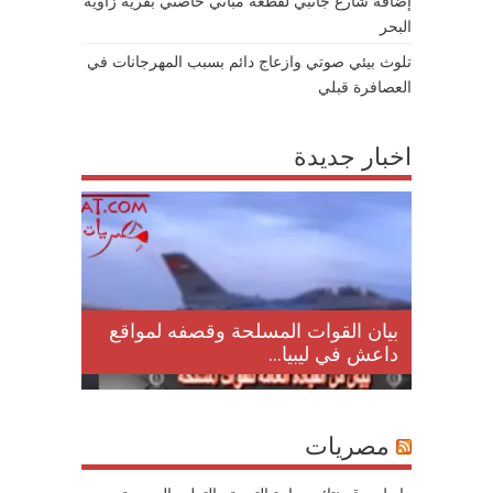
إضافة شارع جانبي لقطعة مباني خاصتي بقرية زاوية
البحر
تلوث بيئي صوتي وازعاج دائم بسبب المهرجانات في
العصافرة قبلي
اخبار جديدة
لمقتل
بيان القوات المسلحة وقصفه لمواقع
داعش في ليبيا...
مصريات