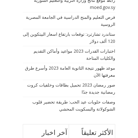
رابط موقع نتائج وزارة التربية والتعليم السورية
moed.gov.sy
فرص التعليم والمنح الدراسية في الجامعة المصرية
الروسية
ستاندرد تشارترد: توقعات بارتفاع اسعار البيتكوين إلى
120 ألف دولار
اختبارات القدرات 2023 مواعيد وأماكن التقديم
والكليات المتاحة
موعد ظهور نتيجة الثانوية العامة 2023 وأسرع طرق
معرفتها الآن
صور رمضان 2023 تحميل بطاقات وخلفيات كروت
رمضانية جديدة جدًا
وصفات حلويات عيد الحب: طريقة تحضير قلوب
الشوكولاتة والبسكويت المحشي
الأكثر تعليقاً
آخر اخبار