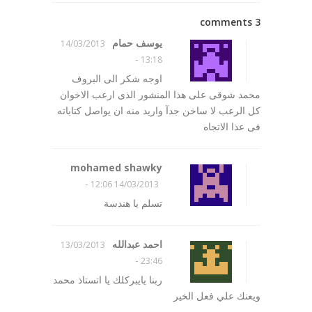
3 comments
يوسف حمام
14/03/2013
-
13:18
اوجه شكر الى البروف
محمد شوقى على هذا المنشور الذى ارعب الاخوان
كل الرعب لا ساخن جدآ واريد منه ان يواصل كتاباته
فى عذا الاتجاه
mohamed shawky
-
14/03/2013 12:06
تسلم يا هندسة
احمد عبدالله
13/03/2013
-
23:46
ربنا يايبركلك يا اتستاذ محمد
ويعنك علي فعل الخير