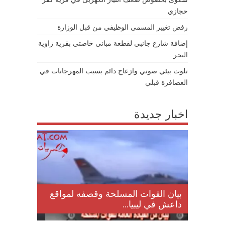
حجازي
رفض تغيير المسمى الوظيفي من قبل الوزارة
إضافة شارع جانبي لقطعة مباني خاصتي بقرية زاوية
البحر
تلوث بيئي صوتي وازعاج دائم بسبب المهرجانات في
العصافرة قبلي
اخبار جديدة
لمقتل
بيان القوات المسلحة وقصفه لمواقع
داعش في ليبيا...