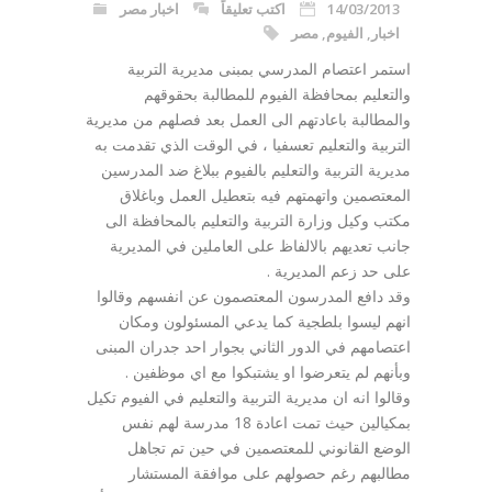
14/03/2013
اكتب تعليقاً
اخبار مصر
اخبار
,
الفيوم
,
مصر
استمر اعتصام المدرسي بمبنى مديرية التربية
والتعليم بمحافظة الفيوم للمطالبة بحقوقهم
والمطالبة باعادتهم الى العمل بعد فصلهم من مديرية
التربية والتعليم تعسفيا ، في الوقت الذي تقدمت به
مديرية التربية والتعليم بالفيوم ببلاغ ضد المدرسين
المعتصمين واتهمتهم فيه بتعطيل العمل وباغلاق
مكتب وكيل وزارة التربية والتعليم بالمحافظة الى
جانب تعديهم بالالفاظ على العاملين في المديرية
على حد زعم المديرية .
وقد دافع المدرسون المعتصمون عن انفسهم وقالوا
انهم ليسوا بلطجية كما يدعي المسئولون ومكان
اعتصامهم في الدور الثاني بجوار احد جدران المبنى
وبأنهم لم يتعرضوا او يشتبكوا مع اي موظفين .
وقالوا انه ان مديرية التربية والتعليم في الفيوم تكيل
بمكيالين حيث تمت اعادة 18 مدرسة لهم نفس
الوضع القانوني للمعتصمين في حين تم تجاهل
مطالبهم رغم حصولهم على موافقة المستشار