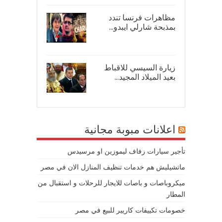
مظاهرات فرنسا تندد
بمذبحة شارلي ايبدو...
08/
زيارة السيسي للاقباط
بعيد الميلاد المجيد...
07/
اعلانات مبوبة مجانية
تأجير سيارات زفاف ليموزين او مرسيدس
ماتشيليش هم خدمات تنظيف المنازل الان في مصر
ميكروباصات و باصات للايجار للرحلات و استقبال من
المطار
خصومات تكييفات كاريير للبيع في مصر