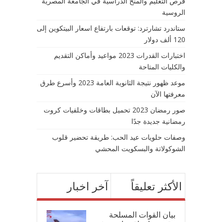
فرص التعليم والمنح الدراسية في الجامعة المصرية
الروسية
ستاندرد تشارترد: توقعات بارتفاع اسعار البيتكوين إلى
120 ألف دولار
اختبارات القدرات 2023 مواعيد وأماكن التقديم
والكليات المتاحة
موعد ظهور نتيجة الثانوية العامة 2023 وأسرع طرق
معرفتها الآن
صور رمضان 2023 تحميل بطاقات وخلفيات كروت
رمضانية جديدة جدًا
وصفات حلويات عيد الحب: طريقة تحضير قلوب
الشوكولاتة والبسكويت المحشي
الأكثر تعليقاً
آخر اخبار
بيان القوات المسلحة