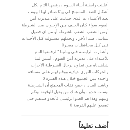
أعلـنت رابطـة أبنـاء الفيـوم ، رفضهـا التام لكل
أشكال العنف الممنهـج فى بيانًا صـادر لهـا اليـوم ،
بعـد الأعتـداءات الـذى حـدثـت على مـديرية أمن
الفيوم سواء كـان العنـف مـن الإخـوان ضـد الشـرطة
أومن الشعب الشعب للشرطة أو من اى فصيل
سياسى ضـد الأخر ، ونحملهم مسـئولية كـل الأحـداث
فـي كـل محـافظـات مصـر0
وأشـارت الرابطـة فـى بيـانهـا ” لرفـضها التام
للأعـتداء على مديرية أمن الفيوم ، أمـس لمـا
شـاهـدناه مـن تعـاون لرجال الشـرطـة الأحزاب
والحركات الثوري حيادية ووقـوفهـم علـى مسـافة
واحـده بـين الجميـع خـلال هـذه الفـترة 0
وناشـد البيـان ، جميع فئـات المجمتع أن الشـرطـة
ليسـت عـدو ، وأن هناك من يحيل للوقيعة بينكم
وبينهم وهذا هم العدو الرئيسى فأتحدو ضدهـم حتى
تضيعوا عليهم الفرصة 0
أضف تعليقاً