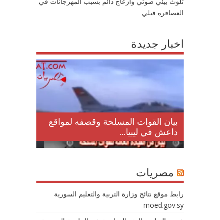
تلوث بيئي صوتي وازعاج دائم بسبب المهرجانات في
العصافرة قبلي
اخبار جديدة
لمقتل
بيان القوات المسلحة وقصفه لمواقع
داعش في ليبيا...
مصريات
رابط موقع نتائج وزارة التربية والتعليم السورية
moed.gov.sy