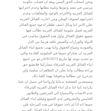
ونحن اصحاب الحق المتين وبعد ان فشلت حكومة
مرسي في تنفيذ وعودها وتلبية مطابها وعدم احترامها
للقبائل العربيه والالتزام بالوعود والمعاهدات وعدم
احترامهم لضيوف الوطن ومن اجارت القبائل العربيه
نعلن الاتي اننا وبكل اسف نظطر لدعوة جميع القبائل
العربيه لعمل مليونية للقبائل العربية نطالب فيها
بجميع حقوق القبائل واول هذه الحقوق مناصب في
الدولة والوزارات والجيش فلقد هرمنا من الذل
والعبودية وضياع الحقوق واننا نهيب بجميع ابناء القبائل
العربيه ان يشاركو جميعا في المليونيه القادمة والتي
تم تحديد موعد لها بتاريخ 6/6/2013نرجو من جميع
ابناء القبائل العربيه الشرفاء مشاركتنا فلايضيع حق
وراءه مطالب واننا نعلن ان التظاهرات سلميه ولن
نتزحزح عن مطالبنا وحقوقنا مهما كلفنا ذلك
ومستعدين للتضحيه بدمائنا وارواحنا في سبيل ان نحيا
بكرامة كما اننا نذكر ابناء القبائل العربيه الشرفاء
عدم الانصات والاستماع الي المرجفين والطابور
الخامس والمعروفين لدي الجميع وليعلم ابناء القبائل
جميعا انه اذا لم ناخذ حقوقنا في هذه المرحلة فلن
نحلم بها مره اخري نرجو منكم ابناء القبائل العربيه