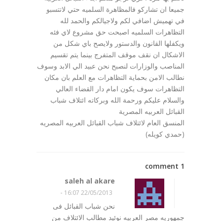
جميعا ان تشاركو فالمظاهرة السلميه حتي لاتتسبو
في تهميش اضافي لكم ولاجيالكم والحمد لله
التظاهرات السلميه اصبحت حق مشروع لاي فئه
ويكفلها القانون والدستور ولايصح باي شكل من
الاشكال ان نقف موقف المتفرج بينما يتم تقسيم
المناصب والوزارات لنصبح نحن عبيد الي الابد وسوف
نطالب الامن بحماية التظاهرات مع العلم بان مكان
التظاهرات سوف يكون امام دار القضاء العالي
والسلام عليكم ورحمة الله وبركاته ائتلاف شباب
القبائل العربيه المصرية
المنسق العام لائتلاف شباب القبائل العربيه المصريه
(حمدي كويله)
1 comment
saleh al akare
-
22/05/2013 16:07
نحن‏ ‏شباب‏ ‏القبائل‏ ‏فى‏
‏جمهوريه‏ ‏مصر‏ العربيه‏ ‏نوئيد‏ ‏مطالب‏ ‏الائتلاف‏ ‏من‏