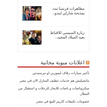
مظاهرات فرنسا تندد
بمذبحة شارلي ايبدو...
08/
زيارة السيسي للاقباط
بعيد الميلاد المجيد...
07/
اعلانات مبوبة مجانية
تأجير سيارات زفاف ليموزين او مرسيدس
ماتشيليش هم خدمات تنظيف المنازل الان في مصر
ميكروباصات و باصات للايجار للرحلات و استقبال من
المطار
خصومات تكييفات كاريير للبيع في مصر