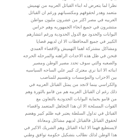
نظرا لما يتعرض له ابناء القبائل العربيه من تهميش
متعمد وهدر لحقوقهم ومكتسباتهم ورغم ان القبائل
العربيه في مصر اكثر من عشرون مليون مواطن
منتشرون في جميع انحاء الجمهوريه وهم حراس
البوابات والحدود مع الدول الحدودية ورغم انتشارهم
الكبير في جميع المحافظات الا ان لديهم قضايا
ومشاكل مشتركة اهما التهميش والاقصاء العمدي
فنحن في ظل هذه الاحداث الراهنه والمرحله الحرجه
والصعبه والتي سوف تحدد مصير الوطن ومصير
ابنائه الا اننا نري معترك كبير علي الساحه السياسيه
بين الاحزاب والمؤسسات وتقسيم للمناصب
والكراسي بينما لانجد من يمثل القبائل العربيه في
ذلك رغم ان القبائل العربيه هم من قامو بالثورة وهم
من قامو بحماية البوابات الحدودية بالتعاون مع
القوات المسلحة الا ان هذا التجاهل المتعمد واقصاء
القبائل في تداول السلطة يعتبر فيه ظلم كبير وهضم
لحقوق القبائل فالقبائل لديهم مشاكل ومعاناة
لايستطيع فهما الا ابناء القبائل وهم الشريك الاكبر في
هذا الوطن لذلك نطالب بتشكيل حكومة توافق وطني