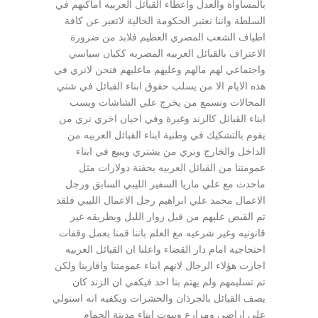
بالمساواة والعدل واعطاء القبائل العربيه اماكنهم في
السلطة واننا نعتبر الحكومة الحالية لاتعبر عن كافة
اطياف الشعب المصري العظيم فلابد من ضرورة
الاعتراف بالقبائل العربيه المصريه ككيان سياسي
واجتماعي لهم مالهم وعليهم ماعليهم فنحن لانري في
هذه الايام الا من يسلب حقوق ابناء القبائل في شتي
المجالات ونسمع من يخرج علي الشاشات ويسب
ابناء القبائل كالزند وغيرة وفي احيان اخري نري من
يقوم بالتشكيك في وطنية ابناء القبائل العربيه من
الداخل والخارج ونري من يشتري ويبيع في ابناء
عمومتنا من القبائل العربيه بحفنة دولارات مثل
ماحدث مع علي ماريا السفير الليبي السابق ورجل
الاعمال محمد علي ابراهيم رجل الاعمال الليبي فلقد
تم القبض عليهم من قبل زوار الليل وبطريقه غير
قانونيه وغير شرعيه مع العلم باننا قمنا بعمل وقفات
احتجاجية امام دار القضاء واعلنا ان القبائل العربيه
اجارت هؤلاء الرجال لانهم ابناء عمومتنا واقاربنا ولكن
تم تسليمهم ولم يهتم بنا احد فيكفي ان الزند كان
يصف القبائل بالجرذان والحشرات ويكفيه انه استولي
علي اراضي ومزارع وبيوت ابناء مدينة الحمام