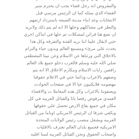
والمفروض انه رجل قضاء يجب ان يحترم منبر
القضاء الذي يمثله كما ان الرئيس مرسي قبل
الانتخابات وعد ابناء مدينة الضبعه باسترداد ارضهم
والنظر في مشاكلهم وحلها الا انه لم يتم ذلك ولانريد
ان نضع هنا قرائن لمشكلات تم حلها في اماكن اخري
حتي لايقال علينا اننا نريد الفتنة والتفرقه وكل هذا
يحدث علي مرئء ومسمع العالم وبدون حياء والتزام
بالاخلاق التي ورثناها عن الاسلام وعن نبينا المصطفي
صلي الله عليه وسلم فالعرب دخلو جميع بلاد العالم
رافعين رايات الاسلام ومكارم الاخلاق الا انه يتم
وصفهم بالاعراب ودائما حتي في الاعلام حقوقنا
مهضومه فلايكتبون عنا الا في صفحات الحوادث
ويصفوننا بالاعراب وكل هذه المعاملا ت والاقصاء
العمدي مرفوض رفضا باتا والقبائل العربيه في كل
مكان في جميع بقاع الارض تحصل علي حقوقها
ويكفي شرفا ان الرئيس الامريكي اوباما من القبائل
العربيه ويشغل منصب رئيس الولايات المتحدة
الامريكيه فجميع بلدان العالم تعترف بالاقليات
واصحاب الحقوق ونحن القبائل العربيه لسنا اقليه