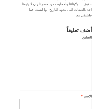
‏حقوق‏ ‏لنا‏ ‏ولابنائنا‏ ‏ولحمايه‏ ‏حدود‏ ‏مصرنا‏ ‏وان‏ ‏لا‏ ‏يتهمنا‏
‏احد‏ ‏بالصفات‏ ‏التى‏ ‏يشهد‏ ‏التاريخ‏ ‏انها‏ ‏ليست‏ ‏فينا‏
‏فلنلتقى‏ ‏معا
أضف تعليقاً
التعليق
الاسم
*