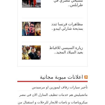
مسيحي مصري في
طرابلس...
16/
مظاهرات فرنسا تندد
بمذبحة شارلي ايبدو...
08/
زيارة السيسي للاقباط
بعيد الميلاد المجيد...
07/
اعلانات مبوبة مجانية
تأجير سيارات زفاف ليموزين او مرسيدس
ماتشيليش هم خدمات تنظيف المنازل الان في مصر
ميكروباصات و باصات للايجار للرحلات و استقبال من