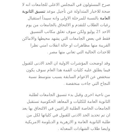
صرح المسئولون في المجلس الاعلى للجامعات انه لا
صحة للاخبار المتداولة عن تأجيل موعد
تنسيق الثانوية
العامة
بالنسبة للمرحلة الاولى وانه سيبدأ استقبال
رغبات الطلاب للتقدم و الالتحاق بالجامعات من يوم
الاحد 21 يوليو ولكن سوف تغلق مكاتب التنسيق
فقط في بعض الجامعات التي يشهد محيطها والاماكن
القريبة منها مظاهرات او حالة انفلات امني نظرا
للاحداث الحالية التي تعاني منها مصر .
وقد اوضحت المؤشرات الاولية ان الحد الادنى للقبول
فيما يطلق عليه كليات القمة هذا العام سوف يكون
منخفض عن الاعوام السابقة بسبب متوسط نسبة
النجاح التي جاءت منخفضة .
من ناحية اخرى وقبل بدء تنسيق الجامعات لطلبة
الثانوية العامة للكليات و المعاهد الحكومية تستقبل
الجامعات الخاصة الطلبة الراغبين في الالتحاق بها بعد
ان تم تحديد الحد الادنى للقبول في كلياتها لكل من
طلبة الثانوية العامة و الازهرية و الدبلومة الامريكية
وايضا طلاب الشهادات المعدلة .