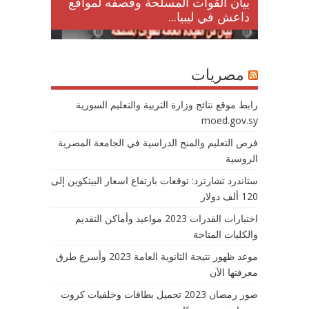
لمقتل
بيان القوات المسلحة وقصفه لمواقع
داعش في ليبيا...
مصريات
رابط موقع نتائج وزارة التربية والتعليم السورية
moed.gov.sy
فرص التعليم والمنح الدراسية في الجامعة المصرية
الروسية
ستاندرد تشارترد: توقعات بارتفاع اسعار البيتكوين إلى
120 ألف دولار
اختبارات القدرات 2023 مواعيد وأماكن التقديم
والكليات المتاحة
موعد ظهور نتيجة الثانوية العامة 2023 وأسرع طرق
معرفتها الآن
صور رمضان 2023 تحميل بطاقات وخلفيات كروت