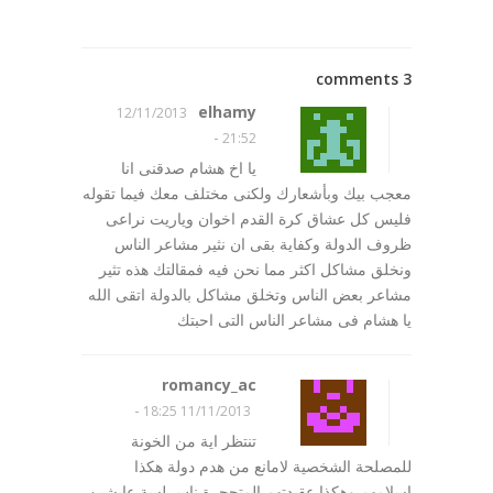
3 comments
elhamy
12/11/2013
-
21:52
يا اخ هشام صدقنى انا
معجب بيك وبأشعارك ولكنى مختلف معك فيما تقوله
فليس كل عشاق كرة القدم اخوان وياريت نراعى
ظروف الدولة وكفاية بقى ان نثير مشاعر الناس
ونخلق مشاكل اكثر مما نحن فيه فمقالتك هذه تثير
مشاعر بعض الناس وتخلق مشاكل بالدولة اتقى الله
يا هشام فى مشاعر الناس التى احبتك
romancy_ac
-
11/11/2013 18:25
تنتظر اية من الخونة
للمصلحة الشخصية لامانع من هدم دولة هكذا
اسلامهم وهكذا عقيدتهم المتحجرة ناس لسة عايشين