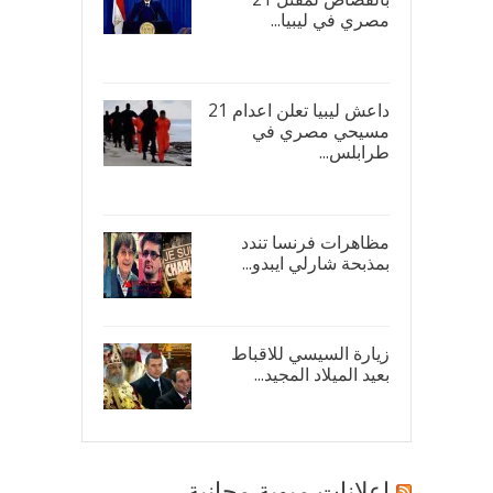
مصري في ليبيا...
17/
داعش ليبيا تعلن اعدام 21
مسيحي مصري في
طرابلس...
16/
مظاهرات فرنسا تندد
بمذبحة شارلي ايبدو...
08/
زيارة السيسي للاقباط
بعيد الميلاد المجيد...
07/
اعلانات مبوبة مجانية