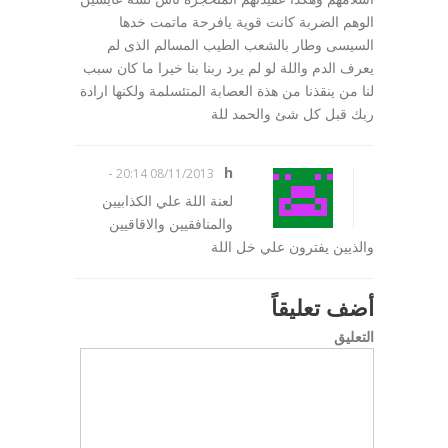
الوهم الضربة كانت قوية يافرحة ماتمت خدها
السيسى وطار بالشعب الطيب المسالم الذى لم
يعرف الدم واللة لو لم يرد ربنا بنا خيرا ما كان سبب
لنا من ينقذنا من هذة العصابة المتئسلمة ولكنها ارادة
ربك قبل كل شئ والحمد للة
-
h
08/11/2013 20:14
لعنة اللة علي الكذابيين
والمنافقيين والاقاقيين
والذيين يفترون علي خل اللة
أضف تعليقاً
التعليق