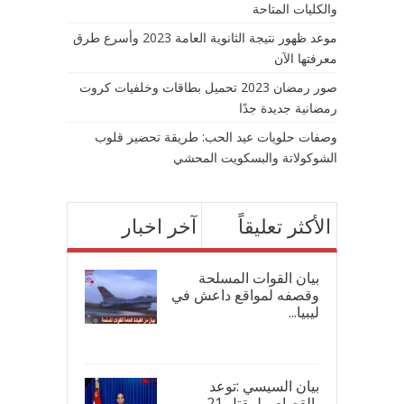
والكليات المتاحة
موعد ظهور نتيجة الثانوية العامة 2023 وأسرع طرق
معرفتها الآن
صور رمضان 2023 تحميل بطاقات وخلفيات كروت
رمضانية جديدة جدًا
وصفات حلويات عيد الحب: طريقة تحضير قلوب
الشوكولاتة والبسكويت المحشي
الأكثر تعليقاً
آخر اخبار
بيان القوات المسلحة
وقصفه لمواقع داعش في
ليبيا...
17/
بيان السيسي :توعد
بالقصاص لمقتل 21