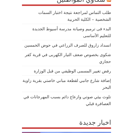
طلب التماس لمراجعة نتيجة اختبار السمات
الشخصية – الكلية الحربية
البدء فى ترميم وصيانة مدرسة أسيوط الجديدة
للتعليم الأساسى
انسداد زاروق للصرف الزراعي في حوض الخمسين
شكوى بخصوص ضعف التيار الكهربى في قرية كفر
حجازي
رفض تغيير المسمى الوظيفي من قبل الوزارة
إضافة شارع جانبي لقطعة مباني خاصتي بقرية زاوية
البحر
تلوث بيئي صوتي وازعاج دائم بسبب المهرجانات في
العصافرة قبلي
اخبار جديدة