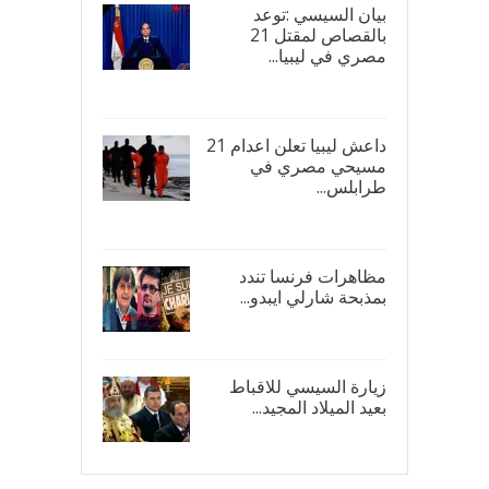
بيان السيسي :توعد
بالقصاص لمقتل 21
مصري في ليبيا...
17/
داعش ليبيا تعلن اعدام 21
مسيحي مصري في
طرابلس...
16/
مظاهرات فرنسا تندد
بمذبحة شارلي ايبدو...
08/
زيارة السيسي للاقباط
بعيد الميلاد المجيد...
07/