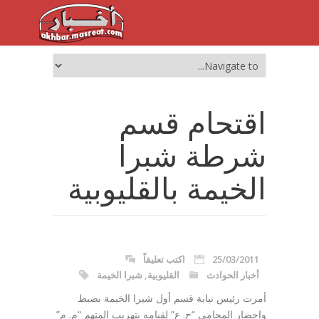
اقتحام قسم
شرطة شبرا
الخيمة بالقليوبية
25/03/2011
اكتب تعليقاً
أخبار الحوادث
القليوبية
,
شبرا الخيمة
أمرت رئيس نيابة قسم أول شبرا الخيمة بضبط
وإحضار المحامي “ح. ع” لقيامه بتهريب المتهم “م. م”