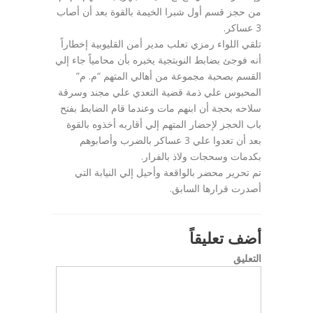
من حجز قسم أول شبرا الخيمة بالقوة بعد أن أصاب
3 عساكر.
تلقي اللواء رمزي تعلب مدير أمن القليوبية إخطاراً
أنه فوجئ بضابط النوبتجية يخبره بأن محامياً جاء إلي
القسم بصحبة مجموعة من أهالي المتهم “م. م”
المحبوس علي ذمة قضية التعدي علي مجند وسرقة
سلاحه بحجة أن ابنهم مات وعندما قام الضابط بفتح
باب الحجز لإحضار المتهم إلي أقاربه أخذوه بالقوة
بعد أن تعدوا علي 3 عساكر بالضرب وأصابوهم
بكدمات وسحجات ولاذ بالفرار.
تم تحرير محضر بالواقعة وأحيل إلي النيابة التي
أصدرت قرارها السابق.
أضف تعليقاً
التعليق