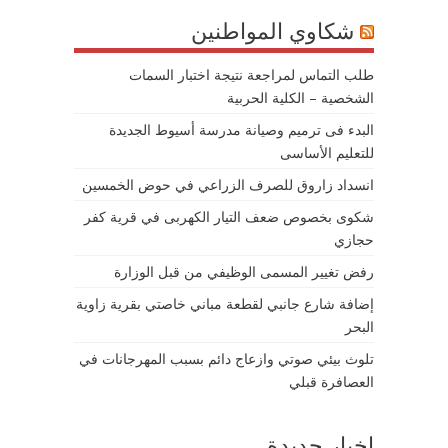
شكاوي المواطنين
طلب التماس لمراجعة نتيجة اختبار السمات
الشخصية – الكلية الحربية
البدء فى ترميم وصيانة مدرسة أسيوط الجديدة
للتعليم الأساسى
انسداد زاروق للصرف الزراعي في حوض الخمسين
شكوى بخصوص ضعف التيار الكهربى في قرية كفر
حجازي
رفض تغيير المسمى الوظيفي من قبل الوزارة
إضافة شارع جانبي لقطعة مباني خاصتي بقرية زاوية
البحر
تلوث بيئي صوتي وازعاج دائم بسبب المهرجانات في
العصافرة قبلي
اخبار جديدة