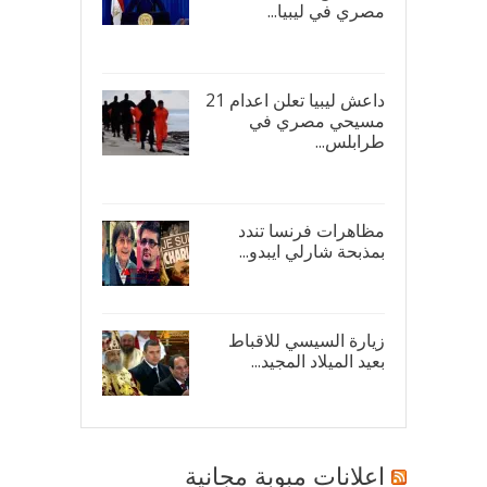
مصري في ليبيا...
17/
داعش ليبيا تعلن اعدام 21
مسيحي مصري في
طرابلس...
16/
مظاهرات فرنسا تندد
بمذبحة شارلي ايبدو...
08/
زيارة السيسي للاقباط
بعيد الميلاد المجيد...
07/
اعلانات مبوبة مجانية