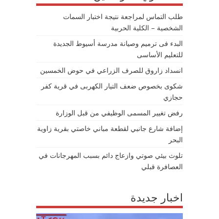
طلب التماس لمراجعة نتيجة اختبار السمات
الشخصية – الكلية الحربية
البدء فى ترميم وصيانة مدرسة أسيوط الجديدة
للتعليم الأساسى
انسداد زاروق للصرف الزراعي في حوض الخمسين
شكوى بخصوص ضعف التيار الكهربى في قرية كفر
حجازي
رفض تغيير المسمى الوظيفي من قبل الوزارة
إضافة شارع جانبي لقطعة مباني خاصتي بقرية زاوية
البحر
تلوث بيئي صوتي وازعاج دائم بسبب المهرجانات في
العصافرة قبلي
اخبار جديدة