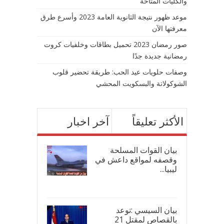
والكليات المتاحة
موعد ظهور نتيجة الثانوية العامة 2023 وأسرع طرق
معرفتها الآن
صور رمضان 2023 تحميل بطاقات وخلفيات كروت
رمضانية جديدة جدًا
وصفات حلويات عيد الحب: طريقة تحضير قلوب
الشوكولاتة والبسكويت المحشي
الأكثر تعليقاً
آخر اخبار
بيان القوات المسلحة
وقصفه لمواقع داعش في
ليبيا...
17/
بيان السيسي :توعد
بالقصاص لمقتل 21