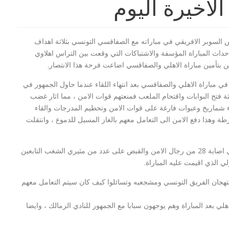
الاخيرة اليوم
 السوبر الافريقي في مباراته مع الصفاقسي التونسي بثلاثة اهداف
احداث المباراة المؤسفة والاشتباكات التي وقعت بين التراس اهلاوي
ن بتأمين مباراة الاهلي والصفاقسي اضاعت فرحة هذا الانتصار.
ي مباراة الاهلي والصفاقسي بعد انتهاء اللقاء عندما حاول الجمهور في
ة فتح البوابات واقتحام الملعب فمنعتهم قوات الامن ، مما اثار غضب
قاء شماريخ وعبوات فارغة على قوات الامن وتحطيم المدرجات والقاء
طة وهذا دفع الامن الى التعامل معهم بالغاز المسيل للدموع ، وانتقلت
لن اعدام 21 مسيحي
بيان السيسي :توعد بالقصاص لمقتل 21
مصري في ليبيا...
وكانت حصيلة الاشتباكات في احداث مباراة الاهلي الاخيرة هي اصابة 28 من رجال الامن والقبض على عدد من مثيري الشغب التابعين
ي الذي اقيمت عليه المباراة.
هجان الفريق التونسي ومشجعيه وتسائلوا كيف كان سيتم التعامل معهم
ي بعد المباراة وهم يوجهون سبابا مع الجمهور للنادي الزمالك ، وايضا