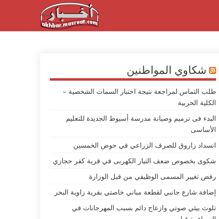
شكاوي المواطنين
طلب التماس لمراجعة نتيجة اختبار السمات الشخصية –
الكلية الحربية
البدء فى ترميم وصيانة مدرسة أسيوط الجديدة للتعليم
الأساسى
انسداد زاروق للصرف الزراعي في حوض الخمسين
شكوى بخصوص ضعف التيار الكهربى في قرية كفر حجازي
رفض تغيير المسمى الوظيفي من قبل الوزارة
إضافة شارع جانبي لقطعة مباني خاصتي بقرية زاوية البحر
تلوث بيئي صوتي وازعاج دائم بسبب المهرجانات في
العصافرة قبلي