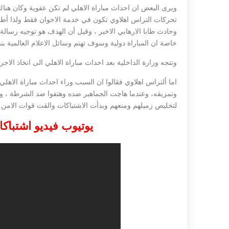
ويرى البعض ان احداث مباراة الاهلي لم تكن عفوية وكان هنا
تحركات التراس اهلاوي تكون في خدمة الاخوان فقط ولذا أطلق ع
وحادث طابا الارهابي الاخير ، وقيل أن الهدف هو توجيه رسال
خاصة ان المباراة دولية وسوف تهتم وسائل الاعلام العالمية بنق
وتتجه وزارة الداخلية بعد احداث مباراة الاهلي الى اتخاذ الاج
اما ألتراس اهلاوي فقالوا ان السبب وراء احداث مباراة الاهلي
وتمزيقه، وعندما هاجت الجماهير ضده وهتفوا ضد الشرطة ، و
لتخليص زميلهم ومنعهم وبدأت الاشتباكات والقت قوات الامن ال
يوتيوب فيديو اشتباك