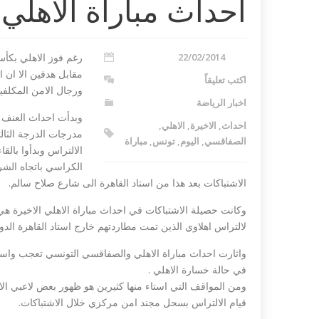
احداث مباراة الاهلي 
22/02/2014
رغم فوز الاهلي بكأس
مقابل هدفين الا ان 
اكتب تعليقاً
ورجال الامن المكلفي
اخبار الرياضة
وبدأت احداث العنف ف
احداث
,
الاخيرة
,
الاهلي
,
مدرجات الدرجة الثالث
الصفاقسي
,
اليوم
,
تونس
,
مباراة
الالتراس وبدأوا بال
الكراسي باتجاه الشر
 تندد بمذبحة شارلي
داعش ليبيا تع
الاشتباكات بعد هذا من استاد القاهرة الى شارع صلاح سالم.
مصري في طرابلس...
لالتراس اهلاوي الذين تمت مطاردتهم خارج استاد القاهرة الدول
واثارت احداث مباراة الاهلي والصفاقسي التونسي تعجب واست
في حالة خسارة الاهلي .
ومن المواقف التي استاء منها كثيرين هو ظهور بعض لاعبي الاهل
قيام الالتراس بسحل مجند امن مركزي خلال الاشتباكات.