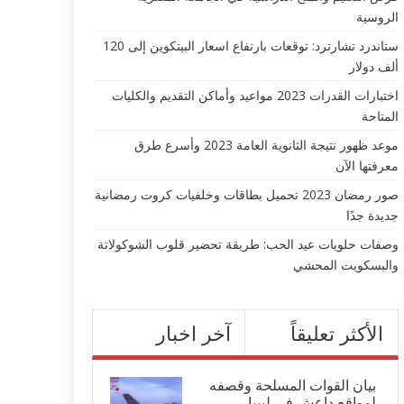
الروسية
ستاندرد تشارترد: توقعات بارتفاع اسعار البيتكوين إلى 120
ألف دولار
اختبارات القدرات 2023 مواعيد وأماكن التقديم والكليات
المتاحة
موعد ظهور نتيجة الثانوية العامة 2023 وأسرع طرق
معرفتها الآن
صور رمضان 2023 تحميل بطاقات وخلفيات كروت رمضانية
جديدة جدًا
وصفات حلويات عيد الحب: طريقة تحضير قلوب الشوكولاتة
والبسكويت المحشي
الأكثر تعليقاً
آخر اخبار
بيان القوات المسلحة وقصفه
لمواقع داعش في ليبيا...