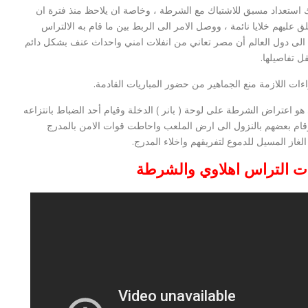
ك استعداد مسبق للاشتباك مع الشرطة ، وخاصة ان يلاحظ منذ فترة ان
ليهم خلايا نائمة ، ووصل الامر الى الربط بين ما قام به الالتراس
ة الى دول العالم أن مصر تعاني من انفلات امني واحداث عنف بشكل دائم
ل تفاصيلها.
راءات اللازمة منع الجماهير من حضور المباريات القادمة.
 هو اعتراض الشرطة على لوحة ( بانر ) الدخلة وقيام أحد الضباط بانتزاعه
قام بعضهم بالنزول الى ارض الملعب واحاطت قوات الامن بالمدرج
غاز المسيل للدموع لتفريقهم واخلاء المدرج.
ات التراس اهلاوي والشرطة