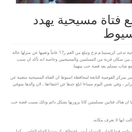
 فتاة مسيحية يهدد
اسيوط
اثار اختفاء فتاة مسيحية تدعى كريستينا.م.م.ح وتبلغ من العم ر17 عاماً وتغيبها عن منزلها حالة
ي بين سكان قرية من المسلمين والمسيحيين وخاصة انه تأكد ان سبب
 مع شاب مسلم بعد قصة حب بينهما.
لن اعدام 21 مسيحي
بيان السيسي :توعد بالقصاص لمقتل 21
مصري في ليبيا...
 بمركز القوصية التابعة لمحافظة اسيوط ان الفتاة المسيحية متغيبة عن
ها من يوم 10 فبراير ، وفي نفس اليوم مساءا ابلغ جدها عن اختفاءها ، لان والدها متوفي
ها ان هناك فتاتين مسلمتين كانا يزورنها بشكل دائم وذلك بسبب قصة حب
لت انها لا تعرف مكانه.
واقعة يحمل رقم 737 إداري القوصية واتهم فيها الشاب المسلم أيمن باختطاف كريستينا الفتاة القاصر ، كما