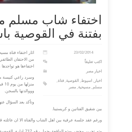
اختفاء شاب مسلم مع
بفتنة في القوصية ب
23/02/2014
من الاحتقان الطائف
اكتب تعليقاً
اختفاءها هو تواجدها
 تندد بمذبحة شارلي
داعش ليبيا تع
اخبار مصر
مصري في طرابلس...
وسرد راعي كنيسة مير
اخبار
,
اسيوط
,
القوصية
,
فتاة
,
منزل
مسلم
,
مسيحية
,
مصر
وووالدتها بالسجن.
وتأكد بعد السؤال عن
بين شقيق الفتاتين و كريستينا.
ورغم عقد جلسة عرفية بين اهل الشاب والفتاة الا ان عائلته قا
وتم تحرير محضر بهذه ال