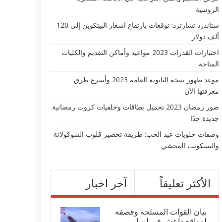
الروسية
ستاندرد تشارترد: توقعات بارتفاع اسعار البيتكوين إلى 120
ألف دولار
اختبارات القدرات 2023 مواعيد وأماكن التقديم والكليات
المتاحة
موعد ظهور نتيجة الثانوية العامة 2023 وأسرع طرق
معرفتها الآن
صور رمضان 2023 تحميل بطاقات وخلفيات كروت رمضانية
جديدة جدًا
وصفات حلويات عيد الحب: طريقة تحضير قلوب الشوكولاتة
والبسكويت المحشي
الأكثر تعليقاً
آخر اخبار
بيان القوات المسلحة وقصفه
لمواقع داعش في ليبيا...