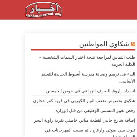
شكاوي المواطنين
طلب التماس لمراجعة نتيجة اختبار السمات الشخصية –
الكلية الحربية
البدء فى ترميم وصيانة مدرسة أسيوط الجديدة للتعليم
الأساسى
انسداد زاروق للصرف الزراعي في حوض الخمسين
شكوى بخصوص ضعف التيار الكهربى في قرية كفر حجازي
رفض تغيير المسمى الوظيفي من قبل الوزارة
إضافة شارع جانبي لقطعة مباني خاصتي بقرية زاوية البحر
تلوث بيئي صوتي وازعاج دائم بسبب المهرجانات في
العصافرة قبلي