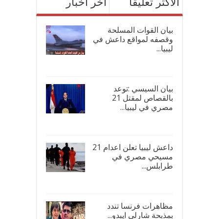
الأكثر تعليقاً
آخر اخبار
بيان القوات المسلحة
وقصفه لمواقع داعش في
ليبيا...
17/
بيان السيسي :توعد
بالقصاص لمقتل 21
مصري في ليبيا...
17/
داعش ليبيا تعلن اعدام 21
مسيحي مصري في
طرابلس...
16/
مظاهرات فرنسا تندد
بمذبحة شارلي ايبدو...