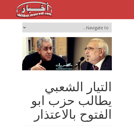
التيار الشعبي
يطالب حزب ابو
الفتوح بالاعتذار