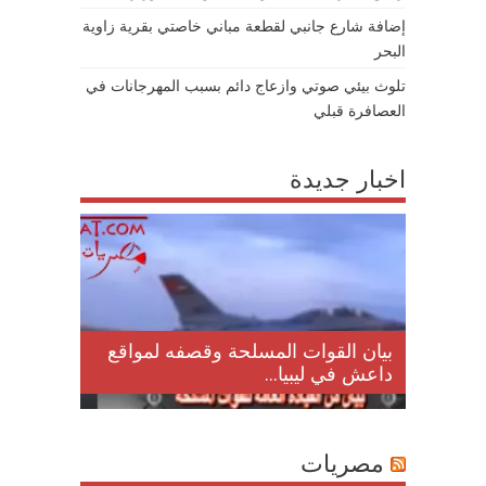
إضافة شارع جانبي لقطعة مباني خاصتي بقرية زاوية
البحر
تلوث بيئي صوتي وازعاج دائم بسبب المهرجانات في
العصافرة قبلي
اخبار جديدة
لمقتل
بيان القوات المسلحة وقصفه لمواقع
داعش في ليبيا...
مصريات