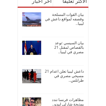
الأكثر تعليقاً
آخر اخبار
بيان القوات المسلحة
وقصفه لمواقع داعش في
ليبيا...
17/
بيان السيسي :توعد
بالقصاص لمقتل 21
مصري في ليبيا...
17/
داعش ليبيا تعلن اعدام 21
مسيحي مصري في
طرابلس...
16/
مظاهرات فرنسا تندد
بمذبحة شارلي ايبدو...