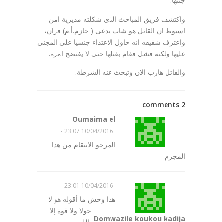
جثتها.
واكتشف فريق المباحث الذي شكلته مديرية امن
اسيوط ان القاتل هو شاب يدعى ( حازم.أ.م) فران،
واعترف شقيقه انه حاول الاعتداء جنسيا على المجني
عليها ولكنه فشل فقام بقتلها حتى لا يفتضح امره.
والقاتل هارب الان وتبحث عنه الشرطة.
2 comments
Oumaima el
-
10/04/2016 23:07
المرجو الانتقام من هدا
المجرم
-
10/04/2016 23:01
هدا وحش ما أقوله هو لا
حولا ولا قوة إلا
Domwazile koukou kadija
بالله