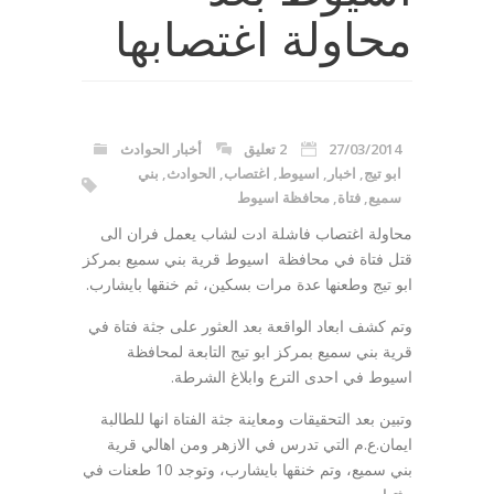
محاولة اغتصابها
27/03/2014
2 تعليق
أخبار الحوادث
ابو تيج
,
اخبار
,
اسيوط
,
اغتصاب
,
الحوادث
,
بني
سميع
,
فتاة
,
محافظة اسيوط
محاولة اغتصاب فاشلة ادت لشاب يعمل فران الى
قتل فتاة في محافظة اسيوط قرية بني سميع بمركز
ابو تيج وطعنها عدة مرات بسكين، ثم خنقها بايشارب.
وتم كشف ابعاد الواقعة بعد العثور على جثة فتاة في
قرية بني سميع بمركز ابو تيج التابعة لمحافظة
اسيوط في احدى الترع وابلاغ الشرطة.
وتبين بعد التحقيقات ومعاينة جثة الفتاة انها للطالبة
ايمان.ع.م التي تدرس في الازهر ومن اهالي قرية
بني سميع، وتم خنقها بايشارب، وتوجد 10 طعنات في