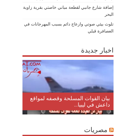
إضافة شارع جانبي لقطعة مباني خاصتي بقرية زاوية
البحر
تلوث بيئي صوتي وازعاج دائم بسبب المهرجانات في
العصافرة قبلي
اخبار جديدة
لمقتل
بيان القوات المسلحة وقصفه لمواقع
داعش في ليبيا...
مصريات