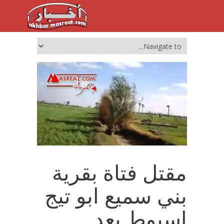
مقتل فتاة بقرية
بني سميع ابو تيج
اسيوط بعد