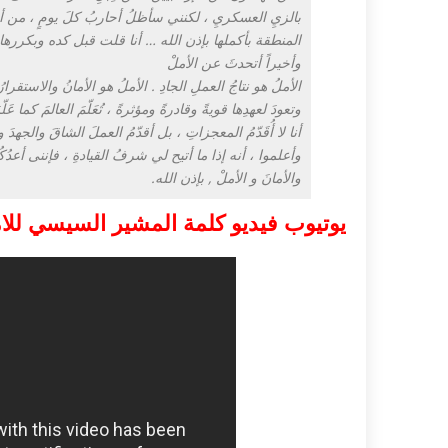
بالزيِ العسكريِ ، لكنني سأظلُ أحاربُ كلَ يومٍ ، من
المنطقة بأكملها بإذن الله … أنا قلت قبل كده وبكرره
وأخيراً أتحدثَ عن الأملْ
الأملُ هو نتاجُ العملِ الجادِ . الأملُ هو الأمانُ والاستقر
وتعودَ لعهدِها قويةً وقادرةً ومؤثرةً ، تُعَلّمَ العالمَ كما عَلّ
أنا لا أُقَدّمُ المعجزاتِ ، بل أقدّمُ العملَ الشاقَ والجهدَ
وأعلموا ، أنه إذا ما أتيح لي شرفُ القيادةِ ، فإننى أعدُكُ
والأمانَ و الأملْ , بإذن الله.
يوتيوب فيديو كلمة المشير السيسي للا