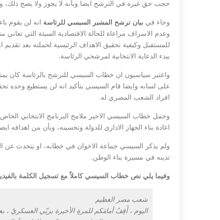
حجب حق غيره في الترشح ايضا وبأنه لا يجوز ولا يصح ذلك،
وجاء في
بيان ترشح المشير السيسي للرئاسة
انه لن يقوم باع
وعدم الاسراف مراعاة للحالة الاقتصادية السيئة التي تعاني من
للمستقبل وكيفية تحقيق الاهداف الرئيسية لحملته بعد تقديم اوراق
ببدء الدعاية الانتخابية لمرشحي الرئاسة.
واعتبر سياسيون ان خطاب السيسي للترشح بالرئاسة كان يمتا
على لسانه وايضا قام السيسي بتأكيد انه لن يستطيع وحده تحقيق
افراد الشعب المصري له.
وحمل خطاب السيسي الاخير ملامح البرنامج الانتخابي الخاص ب
اعادة بناء الجهاز الاداري للدولة وتحسينه، وبأن من اهدافه ايضا 
ولم يذكر السيسي جماعة الاخوان في خطابه، او يتحدث عن ال
تدينه في مسيرة بناء الوطن.
وفيما يلي نص خطاب السيسي كاملاً مع تسجيل الكلمة بالفيدي
شعب مصر العظيم
اليوم ، أَقِفُ أمامَكم للمرةِ الأخيرة بزيّي العسكريْ 