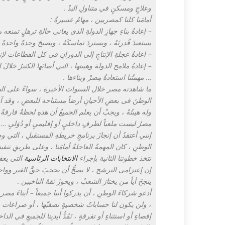
وعلاجٍ ومسكنٍ في متناولِ اليدْ .
أمامَنا كلنا كمصريين ، مهامٌ عسيرةٌ :
– إعادةُ بناءِ جهازِ الدولةِ الذى يعانى حالةِ ترهلٍ تمنعه
يستعيدَ قُدرتَهُ ، ويستردَ تماسكَهُ ، ويصبحَ وحدةً واحدةً 
– اعادةُ عجلةِ الإنتاجِ إلى الدورانِ فى كل القطاعات لإن
– إعادةُ ملامح الدولة وهيبتها ، التي أصابَها الكثيرُ خلالَ ا
… مهمتُنا استعادةُ مِصرْ وبناءها .
ما شاهدته مصر خلال السنوات الأخيرة ، سواءً على الساحة
الوطنَ فى بعضِ الأحيانِ أرضاً مستباحة للبعضِ ، وقد آنَ ال
وله هيبتُهْ ، ويجبْ أن يعلم الجميعُ أن هذهِ لحظةٌ فارقةٌ ،
مصرُ ليست ملعباً لطرفٍ داخليٍ أو إقليمىٍ أو دُوَلىٍ …
إنني أعتقدُ أن إنجازَ برنامجِ خريطةِ المستقبلِ ، التي 
الوطنِ ، كان المهمةُ العاجلةُ أمامَنا ، وعلى طريقِ تنفي
نتخذ خطوتنا الثانية بإجراء
الانتخابات الرئاسية
التى يعقبه
إن إعتزامى الترشح ، لا يصحُّ أن يحجبَ حقَّ الغير وواجبه
ينجحَ أياً من يختارَ الشعبُ ، ويحوزَ ثقةَ الناخبين .
أدعو شركاءَ الوطنِ ، أن يدركوا أننا جميعاً – أبناءَ 
، ولن يكون لنا حساباتٌ شخصيةٍ نصفيّها ، أو صراعات مرح
إقصاءٍ أو استثناءٍ أو تفرقةٍ ، نَمُدُّ أيديِنا للجميعِ في 