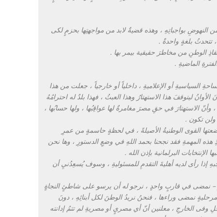
 من النهوضِ بواجباتِهِ ، وهذه قضيةٌ لابد من مواجهتِها بحزمٍ لكى
، تتحدثُ بلغةٍ واحدةْ .
قاذِ الوطنِ من مخاطرَ حقيقية بيمر بها .
لفترةِ الماضيةِ .
ِ السياسيةِ أو الإعلاميةِ ، داخلياً أو خارجياً ، جعلت من هذا
أوانُ ليتوقفَ هذا الاستهتارُ وهذا العبثُ ، فهذا بلدٌ له احترامُهُ
 وأنّ الاستهتارَ في حقِ مصرَ مغامرةٌ لها عواقِبُها ، ولها حسابُها ،
 ولن تكون .
وضعتها القوى الوطنيةُ الأصيلةً ، في لحظةٍ حاسمةٍ من عمرِ
ذِ هذه المهمةِ فقد نجحنا بحمد اللهِ في وضعِ الدستورِ ، وها نحن
ا الإنتخابات البرلمانية بإذن الله .
ِ إذا رأى لديه أهليةَ التقدمِ للمسئوليةِ ، وسوف يُسعِدُنيِ أن
مصر – نمضى في قاربٍ واحدٍ ، نرجو له أن يرسو على شاطئٍ النجاةٍ
ليةٍ نمضى وراءها ، فنحنُ نريدُ الوطنَ لكل أبنائِهِ ، دونَ
الداخلِ وفى الخارجِ ، معلنين أنّ أي مصريٍ أو مصريةِ لم تتمُ إدانته