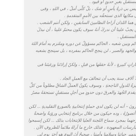
ستقبلِ بغيرِ حدودٍ أو قيود .
وليس بي ذرةُ يأسٍ أو شك ، بلْ كلّى أملٌ ، في اللهِ ، وفى
لى مكانِها الذى تستحقُه بين الأممٍ المتقدمةِ .
شُ هما اللذان أزاحا النظامينَ السابقينِ ، ولكن أنتم الشعب .
ن يجبْ علينا أن ندركَ أنهُ سوف يكون محتمٌ علينا ، أن نبذلَ
المستقبلِ .
م وبين شعبه ، الحاكم مسؤولٌ عن دوره وملتزم به أمامَ اللهَ
والجهد والصبر ، لن ينجح الحاكم بمفرده ، بل سينجح بشعبه
كبيرةٍ ، لأنهُ حققَها من قبلِ ، ولكنّ إرادَتَنا ورغبتَنا فى
ُ للدولِ الناجحةِ ، وسوف يكونُ العملُ الشاقُ مطلوباً من كلِّ
دمَ الجُهدَ والعرقَ دون حدودٍ من أجلِ مستقبلٍ تستحقهُ مصرُ
نَ – أنه لن يكون لدي حملةٍ إنتخابيةِ بالصورةٍ التقليديةِ … لكن
 أتصورُهُ ، وده حيكون من خلال برنامج إنتخابي ورؤيةٌ واضحةٌ
رحهما بمجرد سماح اللجنة العليا للإنتخابات بذلك … لكن إسمحوا
مارسات المعهودة ، فذلك خارجِ ما أراهُ ملائماً للظروفِ الآن .
 حياتِنا وسلامِنا وأمنِنا ، صحيحٌ أنَ اليومَ هو آخرَ يومٍ لي