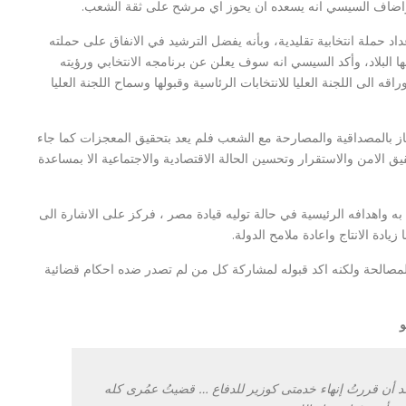
 واضاف السيسي انه يسعده ان يحوز اي مرشح على ثقة الشعب.
داد حملة انتخابية تقليدية، وبأنه يفضل الترشيد في الانفاق على حملته
ها البلاد، وأكد السيسي انه سوف يعلن عن برنامجه الانتخابي ورؤيته
ه الى اللجنة العليا للانتخابات الرئاسية وقبولها وسماح اللجنة العليا
ز بالمصداقية والمصارحة مع الشعب فلم يعد بتحقيق المعجزات كما جاء
 الامن والاستقرار وتحسين الحالة الاقتصادية والاجتماعية الا بمساعدة
ه واهدافه الرئيسية في حالة توليه قيادة مصر ، فركز على الاشارة الى
زيادة الانتاج واعادة ملامح الدولة.
مصالحة ولكنه اكد قبوله لمشاركة كل من لم تصدر ضده احكام قضائية
و
، بعد أن قررتُ إنهاء خدمتى كوزير للدفاع … قضيتُ عمُرى كله