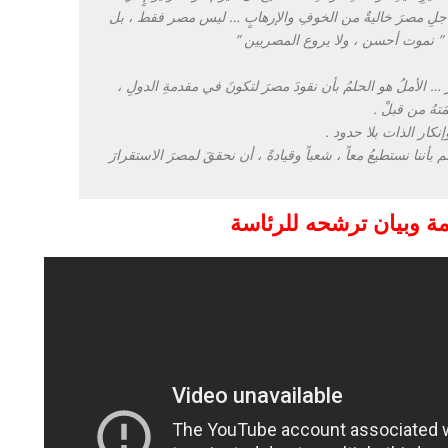
 أجلِ مصرَ خاليةٌ من الخوفِ والإرهابٍ … ليس مصر فقط ، بل
ا ” نموت أحسن ، ولا يروع المصريين ”
ارُ … الأملُ هو الحلمُ بأن نقودَ مصرَ لتكونَ في مقدمةِ الدولِ ،
مَتهُ من قبلْ .
 وإنكار الذات بلا حدود .
م بأننا نستطيعُ معاً ، شعباً وقيادةً ، أن نحققَ لمصرَ الاستقرارَ
مة وبيان ترشحه للرئاسة