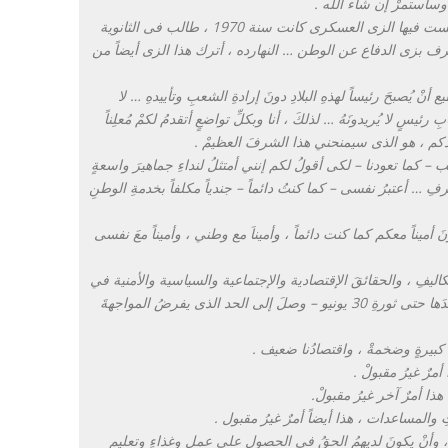
وسأستمرْ إن شاء الله .
” اللحظة دي لحظة مهمة جداً بالنسبة لى ، أول مرة لبست فيها الزى العسكرى كانت سنة 1970 ، طالب فى الثانوية
… يعنى حوالى 45 سنة وأنا أتشرف بزى الدفاع عن الوطن … النهارده ، أترك هذا الزى أيضاً من
ْ يُصبحَ رئيساً لهذهِ البلادِ دونَ إرادةِ الشعبِ وتأييدهِ … لا
ئيسٍ لا يُريدونَهُ … لذلكَ ، أنا وبكلِّ تواضعٍ أتقدمُ لكمْ مُعلِناً
يدكم ، هو الذى سيمنحني هذا الشرفَ العظيمْ .
ب – كما تعودنا – لكى أقولُ لكم إنني أمتثلُ لنداءِ جماهيرَ واسعةٍ
 … أعتبرُ نفسى – كما كنتُ دائماً – جندياً مكلفاً بخدمةِ الوطنِ
َ أميناً معكم كما كنت دائماً ، وأميناَ مع وطني ، وأميناً معَ نفسى
تكاليفِ ، والحقائقَ الإقتصادية والإجتماعية والسياسية والأمنية في
مصر ، سواء ما كانَ قبلَ ثورةِ 25 يناير ، أو ما تفاقمَ بعدَها حتى ثورةِ 30 يونيو – وصلَ إلى الحد الذى يفرضُ المواجهةَ
ٍ كبيرةٍ وضخمةْ ، واقتصادُنا ضعيف .
مرٌ غيرُ مقبولْ .
هذا أمرٌ آخر غيرُ مقبولْ.
ِ والمساعدات ، هذا أيضاً أمرٌ غيرُ مقبول .
وأنْ يكونَ لديهِمُ الحقُ في الحصولِ على عملٍ وغذاءٍ وتعليمٍ