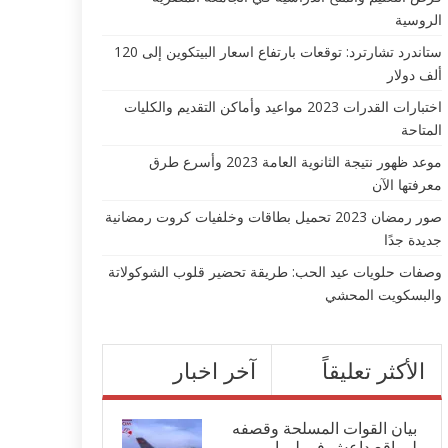
الروسية
ستاندرد تشارترد: توقعات بارتفاع اسعار البيتكوين إلى 120
ألف دولار
اختبارات القدرات 2023 مواعيد وأماكن التقديم والكليات
المتاحة
موعد ظهور نتيجة الثانوية العامة 2023 وأسرع طرق
معرفتها الآن
صور رمضان 2023 تحميل بطاقات وخلفيات كروت رمضانية
جديدة جدًا
وصفات حلويات عيد الحب: طريقة تحضير قلوب الشوكولاتة
والبسكويت المحشي
الأكثر تعليقاً
آخر اخبار
بيان القوات المسلحة وقصفه
لمواقع داعش في ليبيا...