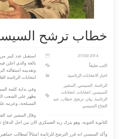
خطاب ترشح السيسي
27/03/2014
استقبل عدد كبير من 
بالغة والذي اعلن في
اكتب تعليقاً
وتقديمه استقالته ا
 تندد بمذبحة شارلي
داعش ليبيا تع
اخبار الانتخابات الرئاسية
انتخابات الرئاسة الق
مصري في طرابلس...
الرئاسة
,
السيسي
,
المشير
وفي بداية كلمة الس
السيسي
,
انتخابات
,
انتخابات
يظهر على الشعب الم
الرئاسة
,
بيان
,
ترشح
,
خطاب
,
عبد
المسلحة، وعزمه على
الفتاح السيسي
الثانوية الجوية، وهو يترك زيه العسكري الان من اجل الدفاع 
وأكد السيسي انه قرر الترشح للرئاسة امتثالاً لمطالب جماهير