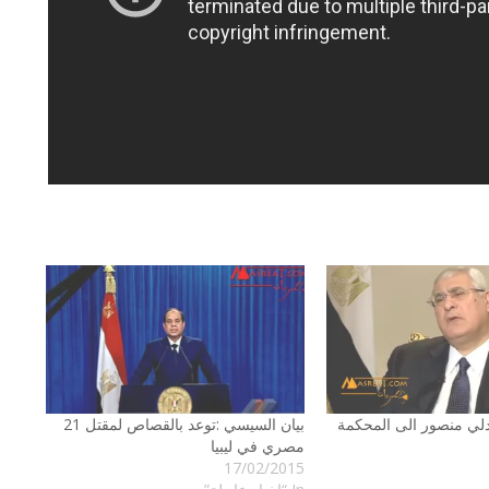
لي منصور الى المحكمة
بيان السيسي :توعد بالقصاص لمقتل 21
مصري في ليبيا
17/02/2015