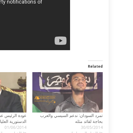
Related
تمرد السودان: ندعم السيسي والعرب
عودة الرئيس عد
بحاجة لقائد مثله
الدستورية العليا
01/06/2014
30/05/2014