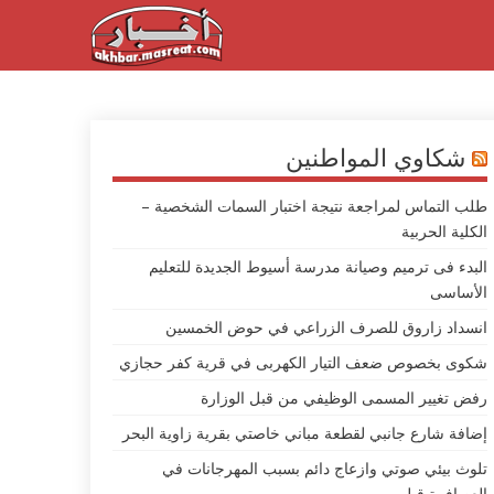
شكاوي المواطنين
طلب التماس لمراجعة نتيجة اختبار السمات الشخصية –
الكلية الحربية
البدء فى ترميم وصيانة مدرسة أسيوط الجديدة للتعليم
الأساسى
انسداد زاروق للصرف الزراعي في حوض الخمسين
شكوى بخصوص ضعف التيار الكهربى في قرية كفر حجازي
رفض تغيير المسمى الوظيفي من قبل الوزارة
إضافة شارع جانبي لقطعة مباني خاصتي بقرية زاوية البحر
تلوث بيئي صوتي وازعاج دائم بسبب المهرجانات في
العصافرة قبلي