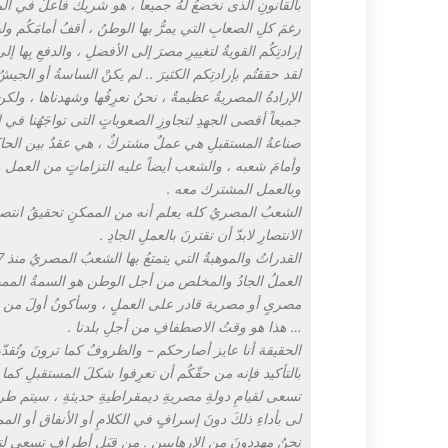
بالقانونِ الذى نخضعُ لهُ جميعاً ، هو شريكٌ فاعلٌ في الم
رغمَ كلِ الصعابِ التي يمرُّ بها الوطنُ ، أقفُ أمامَكُم 
إرادتِكُم القويةُ لتغييرِ مصرَ إلى الأفضلِ ، والدفعِ بِها إ
لقد حققتُم بإرادتِكم الكثيرَ .. لم يكنْ الساسةُ أو الجي
الإرادةُ المصريةُ عظيمةٌ ، نحنُ نعرِفُها وشهدناها ، ولك
جميعاً أقصى الجهدِ لتجاوزِ الصعوباتٍ التى تواجَهُنا في 
صناعةُ المستقبلِ هي عملٌ مشتركٌ ، هي عقدٌ بين الحاك
وأمامَ شعبه ، والشعب أيضاً عليه التزاماتٍ من العمل 
وبالعمل المشترك معه .
الشعبُ المصريُ كله يعلم أنه من الممكنِ تحقيقُ انتصاراتٍ 
الانتصارِ لابدّ أن تقترنَ بالعملِ الجادِ .
القدراتُ والموهبةُ التي يتمتعُ بها الشعبُ المصريُ منذ 7 آلاف سنة يجب أن تتحالفَ مع العملِ الجاد .
العملُ الجادُ والمخلص من أجل الوطن هو السمةُ المميزة
مصرىٍ أو مصرية قادر على العملٍ ، وسأكونُ أولَ من يق
… هذا هو وقتُ الاصطفافِ من أجلِ بلدنا .
الحقيقة أنا عايز أصارحكم – والظروفُ كما ترونَ وتُقدّرو
بالتأكيد فإنه من حقّكُم أن تعرِفوا شكلَ المستقبلِ كما
تسعى لقيامِ دولةِ مصريةِ ديمقراطيةِ حديثةِ ، سيتم ط
لى بأداءِ ذلكَ دونَ إسرافٍ في الكلامِ أو الأنفاق أو الم
نحنُ مهددونَ من الإرهابيين . من قِبَلِ أطراف تسعى لتدميرِ