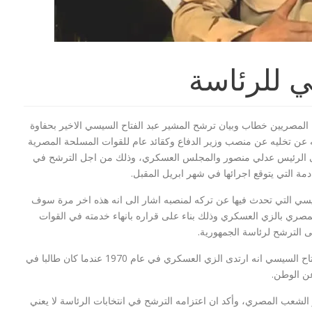
 للرئاسة
المصريين خطاب وبيان ترشح المشير عبد الفتاح السيسي الاخير بحفاوة
ه عن تخليه عن منصب وزير الدفاع وكقائد عام للقوات المسلحة المصرية
لى الرئيس عدلي منصور والمجلس العسكري، وذلك من اجل الترشح في
لن اعدام 21 مسيحي
بيان السيسي :توعد بالقصاص لمقتل 21
ادمة التي يتوقع اجرائها في شهر ابريل المقبل.
مصري في ليبيا...
يسي التي تحدث فيها عن تركه لمنصبه اشار الى انه هذه اخر مرة سوف
صري بالزي العسكري وذلك بناء على قراره بانهاء خدمته في القوات
 الترشح لرئاسة الجمهورية.
وقال المشير عبد الفتاح السيسي انه ارتدى الزي العسكري في عام 1970 عندما كان طالبا في
عن الوطن.
 الشعب المصري، وأكد ان اعتزامه الترشح في انتخابات الرئاسة لا يعني