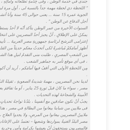
جندى في خدمة الوطن ، وفى خِدْمةِ تطلعاته وآمالِهِ ، 
الجوية عمره 15 سنة 
أجل الدفاع عن الوطن ” .
السنوات الأخيرة من عمر الوطن بتأكد أنّه لا أحدٌ يستطيع أن
يمكنُ على الإطلاقِ ، أنْ يجبرَ أحدٌ المصريينِ على انتخابِ ر
إعتزامى الترشح لرئاسةِ جمهوريةِ مصرِ العربيةَ … تأي
أظهرَ أمامَكمْ مُباشرةً لكى أتحدثُ معكم حديثاً من القل
من الشعبِ المصريِ ، طلبت منى التقدمُ لنيلِ هذا الشرفِ
، فى أى موقع تأمر به جماهير الشعب .
مِن اللحظةِ الأولى التي أقفُ فيها أمامَكم ، أريد أن أكون
.
لدينا نحن المصريين ، مهمةَ شديدةُ الصعوبةِ ، ثقيلةُ ال
الأمينةَ والشجاعةَ لهذه التحديات .
يجبُ أنْ نكونِ صادقينِ مع أنفسِنا ، بلدُنا تواجهُ تحديات
فى ملايين من شبابنا بيعانوا من البطالةِ في مصر ، هذا أ
ملايينُ المصريين بيعانوا من المرضِ، ولا يجدوا العلاجِ ، 
مصر البلدُ الغنيةُ بمواردها وشعبها – تعتمدُ على الإعانات
فالمصريون يستحقونَ أنْ يعيشوا بكرامةٍ وأمنٍ وحريةٍ ، 