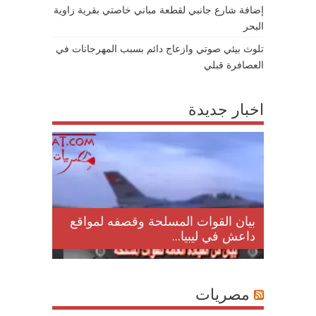
إضافة شارع جانبي لقطعة مباني خاصتي بقرية زاوية
البحر
تلوث بيئي صوتي وازعاج دائم بسبب المهرجانات في
العصافرة قبلي
اخبار جديدة
لمقتل
بيان القوات المسلحة وقصفه لمواقع
داعش في ليبيا...
مصريات