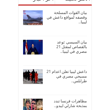
بيان القوات المسلحة
وقصفه لمواقع داعش في
ليبيا...
17/
بيان السيسي :توعد
بالقصاص لمقتل 21
مصري في ليبيا...
17/
داعش ليبيا تعلن اعدام 21
مسيحي مصري في
طرابلس...
16/
مظاهرات فرنسا تندد
بمذبحة شارلي ايبدو...