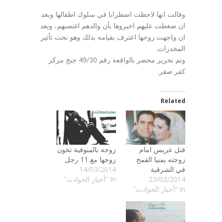
وقالت انها لاحظت اضطرابا في سلوك اطفالها وبعد
ان ضغطت عليهم اخبروها بأن والدهم اغتصبهم، وبعد
ان واجهت زوجها اعترف بقيامه بذلك وهو تحت تأثير
المخدرات.
وتم تحرير محضر بالواقعة رقم 49/30 جنح مركز
كفر صقر.
Related
قتل عريس امام
زوجة بالمنوفية تخون
زوجته بمنيا القمح
زوجها مع 11 رجل
في الشرقية
14/03/2014
23/02/2014
In “أخبار الحوادث”
In “أخبار الحوادث”