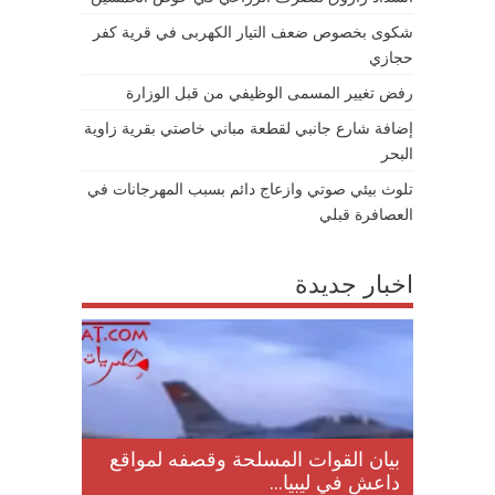
شكوى بخصوص ضعف التيار الكهربى في قرية كفر
حجازي
رفض تغيير المسمى الوظيفي من قبل الوزارة
إضافة شارع جانبي لقطعة مباني خاصتي بقرية زاوية
البحر
تلوث بيئي صوتي وازعاج دائم بسبب المهرجانات في
العصافرة قبلي
اخبار جديدة
لمقتل
بيان القوات المسلحة وقصفه لمواقع
داعش في ليبيا...