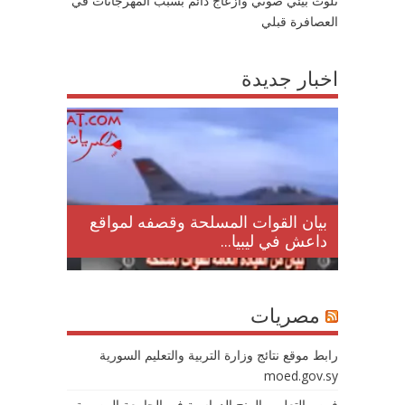
تلوث بيئي صوتي وازعاج دائم بسبب المهرجانات في
العصافرة قبلي
اخبار جديدة
لمقتل
بيان القوات المسلحة وقصفه لمواقع
داعش في ليبيا...
مصريات
رابط موقع نتائج وزارة التربية والتعليم السورية
moed.gov.sy
فرص التعليم والمنح الدراسية في الجامعة المصرية