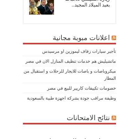
بعيد الميلاد المجيد...
07/
اعلانات مبوبة مجانية
تأجير سيارات زفاف ليموزين او مرسيدس
ماتشيليش هم خدمات تنظيف المنازل الان في مصر
ميكروباصات و باصات للايجار للرحلات و استقبال من
المطار
خصومات تكييفات كاريير للبيع في مصر
وظيفة مراقب جودة بشركة اجهزة طبية بالسعودية
نتائج الامتحانات