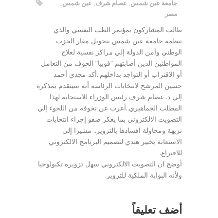
جامعة عين شمس
,
عصام شرف
,
عين شمس
,
مصر
طالب المشاركون بمؤتمر الطب النفسي والذي
تنظمه جامعة عين شمس بتحويل مقار الحزب
الوطني وأمن الدولة إلي مراكز نفسية لعلاج
المواطنين الذين أصابتهم “فوبيا” الخوف من التعامل
أو الاقتراب أو التواجد بداخلهم..أكد مجدي أحمد
حسين المرشح لانتخابات الرئاسة أنه سيتقدم بمذكرة
إلي د. عصام شرف رئيس الوزراء للاستجابة لهذا
المطلب الجماهيري..أعرب عن تخوفه من اللجوء إلي
التصويت الالكتروني بما يعكر صفو إجراء انتخابات
نزيهة ومحاولة افسادها بالتزوير.. مشيرا إلي
الاستعانة بخبير هندي لتصميم البرنامج الالكتروني
للاقتراع.
أوضح ان التصويت الالكتروني سهل تزويره تكنولوجيا
ولأنه البوابة الملكية للتزوير.
أضف تعليقاً