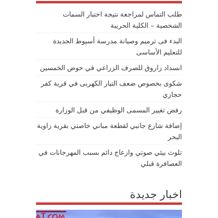
طلب التماس لمراجعة نتيجة اختبار السمات
الشخصية – الكلية الحربية
البدء فى ترميم وصيانة مدرسة أسيوط الجديدة
للتعليم الأساسى
انسداد زاروق للصرف الزراعي في حوض الخمسين
شكوى بخصوص ضعف التيار الكهربى في قرية كفر
حجازي
رفض تغيير المسمى الوظيفي من قبل الوزارة
إضافة شارع جانبي لقطعة مباني خاصتي بقرية زاوية
البحر
تلوث بيئي صوتي وازعاج دائم بسبب المهرجانات في
العصافرة قبلي
اخبار جديدة