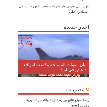
تلوث بيئي صوتي وازعاج دائم بسبب المهرجانات في
العصافرة قبلي
اخبار جديدة
لمقتل
بيان القوات المسلحة وقصفه لمواقع
داعش في ليبيا...
مصريات
رابط موقع نتائج وزارة التربية والتعليم السورية
moed.gov.sy