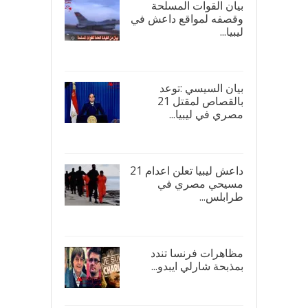
بيان القوات المسلحة
وقصفه لمواقع داعش في
ليبيا...
17/
بيان السيسي :توعد
بالقصاص لمقتل 21
مصري في ليبيا...
17/
داعش ليبيا تعلن اعدام 21
مسيحي مصري في
طرابلس...
16/
مظاهرات فرنسا تندد
بمذبحة شارلي ايبدو...
08/