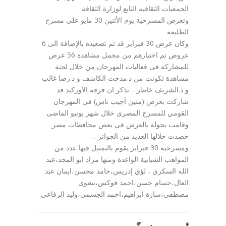
الجمعيات الثقافية التابع لوزارة الثقافة
وتعرض المسرحية يوم الأثنين 30 مايو على مسرح
الطليعة
وكان عرض 30 فبراير قد تم تصعيده بالإضافة الى 6
عروض تم اختيارهم من مجمل مشاهدة 56 عرض
للمشاركة فى فعاليات المهرجان من خلال لجنة
مشاهدة تكونت من د.مدحت الكاشف و د.رضا غالب
و د.الشريف خاطر… يذكر ان فرقة الأوركيد قد
شاركت بعرض (منين أجيب ناس) فى المهرجان
القومي للمسرح المصرى خلال شهر يونيو الماضى
وقامت بجولة بالعرض فى بعض محافظات مصر
حصدت خلالها العديد من الجوائز …
ومسرحية 30 فبراير يقوم بالتمثيل فيها عدد من
المواهب الشبابية الواعدة ومنها مراد ابو المجد،عبد
الله السكري ، لؤي إدريس،حامد محسن،ايمان عبد
العال،حسام حسن،احمد فوكس،نشوى
مصطفي،سارة ابراهيم،احمد الجسمي،وليد الرفاعي