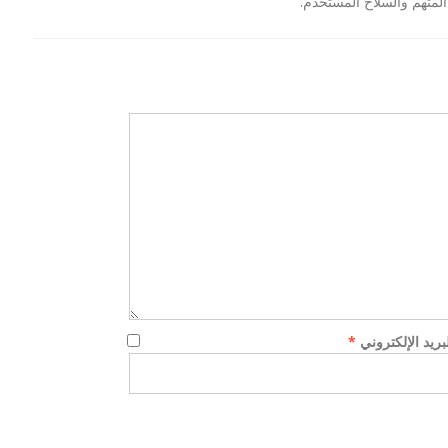
لمتهم والسلاح المستخدم.
لن اعدام 21 مسيحي
بيان السيسي :توعد بالقصاص لمقتل 21
مصري في ليبيا...
لبريد الإلكتروني
*