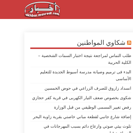
شكاوي المواطنين
طلب التماس لمراجعة نتيجة اختبار السمات الشخصية –
الكلية الحربية
البدء فى ترميم وصيانة مدرسة أسيوط الجديدة للتعليم
الأساسى
انسداد زاروق للصرف الزراعي في حوض الخمسين
شكوى بخصوص ضعف التيار الكهربى في قرية كفر حجازي
رفض تغيير المسمى الوظيفي من قبل الوزارة
إضافة شارع جانبي لقطعة مباني خاصتي بقرية زاوية البحر
تلوث بيئي صوتي وازعاج دائم بسبب المهرجانات في
العصافرة قبلي