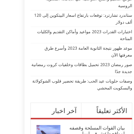
الروسية
ستاندرد تشارترد: توقعات بارتفاع اسعار البيتكوين إلى 120
ألف دولار
اختبارات القدرات 2023 مواعيد وأماكن التقديم والكليات
المتاحة
موعد ظهور نتيجة الثانوية العامة 2023 وأسرع طرق
معرفتها الآن
صور رمضان 2023 تحميل بطاقات وخلفيات كروت رمضانية
جديدة جدًا
وصفات حلويات عيد الحب: طريقة تحضير قلوب الشوكولاتة
والبسكويت المحشي
الأكثر تعليقاً
آخر اخبار
بيان القوات المسلحة وقصفه
لمواقع داعش في ليبيا...