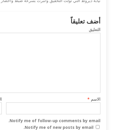
نيابة ديروط التي تولت التحقيق وامرت بسرعة ضبط واحضار ا
أضف تعليقاً
التعليق
 تندد بمذبحة شارلي
داعش ليبيا تع
مصري في طرابلس...
الاسم
*
ا
Notify me of follow-up comments by email.
Notify me of new posts by email.