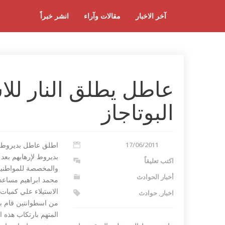
آخر الاخبار
مقالات وآراء
انشر خبراً
عاطل يطلق النار للاس
البوتاجاز
17/06/2011
اطلق عاطل بديروط ا
بديروط لإرهابهم بعد 
اكتب تعليقاً
والمخصصة للمواطنين 
أخبار الحوادث
محمد ابراهيم مساعد 
الاستيلاء علي كميات 
اخبار
,
حوادث
من اسطوانتين قام با