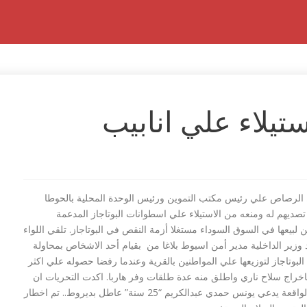
تيلاء علي انابيب
لرصاص علي رئيس مكتب التموين ورئيس الوحدة المحلية بالحوطا
تصديهم له ومنعه من الاستيلاء علي اسطوانات البوتاجاز المدعمة
لبيعها في السوق السوداء مستغلا أزمة النقص في البوتاجاز. تلقي اللواء
وزير الداخلية مدير أمن اسيوط بلاغا من بقيام أحد الاشخاص بمحاولة
البوتاجاز لتوزيعها علي المواطنين بالقرية وعندما رفضا حصوله علي اكثر
خراج سلاح ناري واطلق منه عدة طلقات وفر هاربا. اكدت التحريات ان
المتهم بارتكاب هذه الواقعة يدعي يونس حمدي عبدالكريم “25 سنة” عاطل بديروط.. تم اخطار