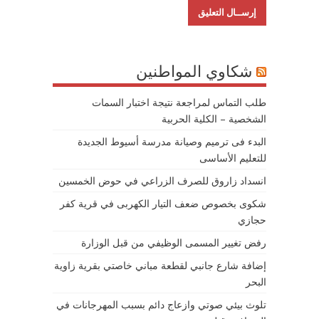
شكاوي المواطنين
طلب التماس لمراجعة نتيجة اختبار السمات
الشخصية – الكلية الحربية
البدء فى ترميم وصيانة مدرسة أسيوط الجديدة
للتعليم الأساسى
انسداد زاروق للصرف الزراعي في حوض الخمسين
شكوى بخصوص ضعف التيار الكهربى في قرية كفر
حجازي
رفض تغيير المسمى الوظيفي من قبل الوزارة
إضافة شارع جانبي لقطعة مباني خاصتي بقرية زاوية
البحر
تلوث بيئي صوتي وازعاج دائم بسبب المهرجانات في