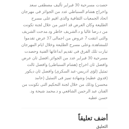
حصدت مسرحية 30 فبراير تأليف مصطفى سعد
واخراج هشام السنباطي عدد من الجوائز فى مهرجان
اتحاد الجمعيات الثقافية والذى اقيم على مسرح
الطليعة وكان العرض قد اختير من خلال لجنة تكونت
من د.رضا غالبا و د.الشريف خاطر ود.مدحت الشريف
والتى انتقت 7 عروض من اجمالى 37 عرض تقدموا
للمشاهدة..وعلى مسرح الطليعة وخلال ايام المهرجان
تبارت تلك الفرق فى تقديم ابداعاتها الفنية وحصدت
مسرحية 30 فبراير عدد من الجوائز..افضل ثان عرض
وافضل ثان اخراج (هشام السنباطى) وافضل ثالث
تمثيل (لؤى ادريس-عبد السكرى) وافضل ثان ديكور
(فدوي عطيه) وشهادة تميز فى التمثيل (حامد
محسن) وذلك من خلال لجنة التحكيم التى تكونت من
الفنان عبد الرحمن الشافعي و د.محمد شيحة ود.
حسن عطيه
أضف تعليقاً
التعليق