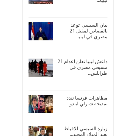
ليبيا...
17/
بيان السيسي :توعد
بالقصاص لمقتل 21
مصري في ليبيا...
17/
داعش ليبيا تعلن اعدام 21
مسيحي مصري في
طرابلس...
16/
مظاهرات فرنسا تندد
بمذبحة شارلي ايبدو...
08/
زيارة السيسي للاقباط
بعيد الميلاد المجيد...